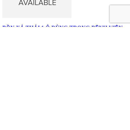
BỒN XẢ THẢI 1 Ô DÙNG TRONG BỆNH VIỆN
Liên hệ
XE ĐẨY MAYO INOX