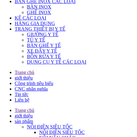
BÀN GHẾ INOX CÁC LOẠI
BÀN INOX
GHẾ INOX
KỆ CÁC LOẠI
HÀNG GIA DỤNG
TRANG THIẾT BỊ Y TẾ
GIƯỜNG Y TẾ
TỦ Y TẾ
BÀN GHẾ Y TẾ
XE ĐẨY Y TẾ
BỒN RỬA Y TẾ
DỤNG CỤ Y TẾ CÁC LOẠI
Trang chủ
giới thiệu
Công trình tiêu biểu
CNC nhân nghĩa
Tin tức
Liên hệ
Trang chủ
giới thiệu
sản phẩm
NỒI ĐIỆN SIÊU TỐC
NỒI ĐIỆN SIÊU TỐC