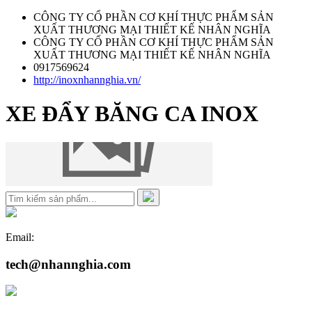
CÔNG TY CỔ PHẦN CƠ KHÍ THỰC PHẨM SẢN
XUẤT THƯƠNG MẠI THIẾT KẾ NHÂN NGHĨA
CÔNG TY CỔ PHẦN CƠ KHÍ THỰC PHẨM SẢN
XUẤT THƯƠNG MẠI THIẾT KẾ NHÂN NGHĨA
0917569624
http://inoxnhannghia.vn/
XE ĐẨY BĂNG CA INOX
Email:
tech@nhannghia.com