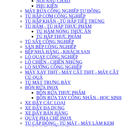
NỒI NẤU CHÁO
PHỤ KIỆN
MÁY RỬA CÔNG NGHIỆP TỰ ĐỘNG
TỦ HẤP CƠM CÔNG NGHIỆP
TỦ HẤP KHĂN - TỦ HẤP TIỆT TRÙNG
TỦ HÂM - TỦ HẤP THỰC PHẨM
TỦ HÂM NÓNG THỨC ĂN
TỦ HẤP THỰC PHẨM
TỦ SẤY CÔNG NGHIỆP
SÀN BẾP CÔNG NGHIỆP
BẾP NHÀ HÀNG - KHÁCH SẠN
LÒ QUAY CÔNG NGHIỆP
LÒ CHIÊN - CHIÊN NHÚNG
LÒ NƯỚNG CÔNG NGHIỆP
MÁY XAY THỊT - MÁY CẮT THỊT - MÁY CẮT
CỦ QUẢ
TỦ MÁT TRƯNG BÀY
BỒN RỬA INOX
BỒN RỬA THỰC PHẨM
BỒN RỬA TAY CÔNG NHÂN - HỌC SINH
XE ĐẨY CÁC LOẠI
XE ĐẨY ĐA DỤNG
XE ĐẨY BÁN HÀNG
QUẦY PHA CHẾ INOX
TỦ CẤP ĐÔNG - TỦ MÁT - MÁY LÀM KEM