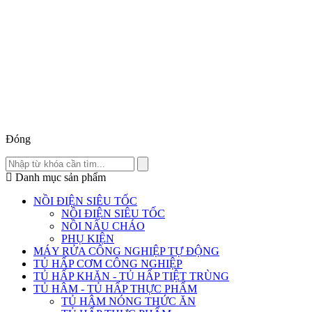
Đóng
Danh mục sản phẩm
NỒI ĐIỆN SIÊU TỐC
NỒI ĐIỆN SIÊU TỐC
NỒI NẤU CHÁO
PHỤ KIỆN
MÁY RỬA CÔNG NGHIỆP TỰ ĐỘNG
TỦ HẤP CƠM CÔNG NGHIỆP
TỦ HẤP KHĂN - TỦ HẤP TIỆT TRÙNG
TỦ HÂM - TỦ HẤP THỰC PHẨM
TỦ HÂM NÓNG THỨC ĂN