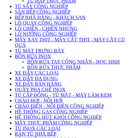
TỦ HẤP THỰC PHẨM
TỦ SẤY CÔNG NGHIỆP
SÀN BẾP CÔNG NGHIỆP
BẾP NHÀ HÀNG - KHÁCH SẠN
LÒ QUAY CÔNG NGHIỆP
LÒ CHIÊN - CHIÊN NHÚNG
LÒ NƯỚNG CÔNG NGHIỆP
MÁY XAY THỊT - MÁY CẮT THỊT - MÁY CẮT CỦ
QUẢ
TỦ MÁT TRƯNG BÀY
BỒN RỬA INOX
BỒN RỬA TAY CÔNG NHÂN - HỌC SINH
BỒN RỬA THỰC PHẨM
XE ĐẨY CÁC LOẠI
XE ĐẨY ĐA DỤNG
XE ĐẨY BÁN HÀNG
QUẦY PHA CHẾ INOX
TỦ CẤP ĐÔNG - TỦ MÁT - MÁY LÀM KEM
CHẢO HƠI - NỒI HƠI
CHẢO ĐIỆN - NỒI ĐIỆN CÔNG NGHIỆP
HỆ THỐNG GAS CÔNG NGHIỆP
HỆ THỐNG HÚT KHÓI CÔNG NGHIỆP
MÁY THỰC PHẨM CÔNG NGHIỆP
TỦ INOX CÁC LOẠI
BÀN TỦ NHÀ BẾP