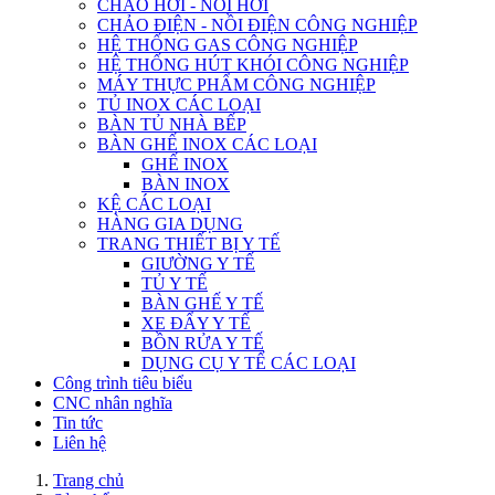
CHẢO HƠI - NỒI HƠI
CHẢO ĐIỆN - NỒI ĐIỆN CÔNG NGHIỆP
HỆ THỐNG GAS CÔNG NGHIỆP
HỆ THỐNG HÚT KHÓI CÔNG NGHIỆP
MÁY THỰC PHẨM CÔNG NGHIỆP
TỦ INOX CÁC LOẠI
BÀN TỦ NHÀ BẾP
BÀN GHẾ INOX CÁC LOẠI
GHẾ INOX
BÀN INOX
KỆ CÁC LOẠI
HÀNG GIA DỤNG
TRANG THIẾT BỊ Y TẾ
GIƯỜNG Y TẾ
TỦ Y TẾ
BÀN GHẾ Y TẾ
XE ĐẨY Y TẾ
BỒN RỬA Y TẾ
DỤNG CỤ Y TẾ CÁC LOẠI
Công trình tiêu biểu
CNC nhân nghĩa
Tin tức
Liên hệ
Trang chủ