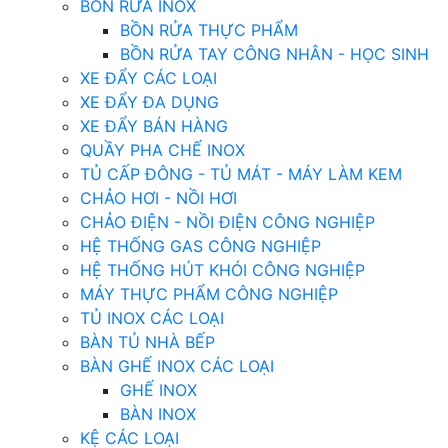
BỒN RỬA INOX
BỒN RỬA THỰC PHẨM
BỒN RỬA TAY CÔNG NHÂN - HỌC SINH
XE ĐẨY CÁC LOẠI
XE ĐẨY ĐA DỤNG
XE ĐẨY BÁN HÀNG
QUẦY PHA CHẾ INOX
TỦ CẤP ĐÔNG - TỦ MÁT - MÁY LÀM KEM
CHẢO HƠI - NỒI HƠI
CHẢO ĐIỆN - NỒI ĐIỆN CÔNG NGHIỆP
HỆ THỐNG GAS CÔNG NGHIỆP
HỆ THỐNG HÚT KHÓI CÔNG NGHIỆP
MÁY THỰC PHẨM CÔNG NGHIỆP
TỦ INOX CÁC LOẠI
BÀN TỦ NHÀ BẾP
BÀN GHẾ INOX CÁC LOẠI
GHẾ INOX
BÀN INOX
KỆ CÁC LOẠI