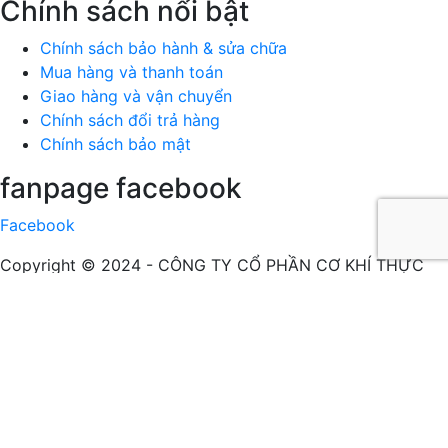
Chính sách nổi bật
Chính sách bảo hành & sửa chữa
Mua hàng và thanh toán
Giao hàng và vận chuyển
Chính sách đổi trả hàng
Chính sách bảo mật
fanpage facebook
Facebook
Copyright © 2024 -
CÔNG TY CỔ PHẦN CƠ KHÍ THỰC
PHẨM SẢN XUẤT THƯƠNG MẠI THIẾT KẾ NHÂN NGHĨA
.
All rights reserved. Design by
Webvps.vn
Onl: 5
Tháng: 4232
Tổng: 312111