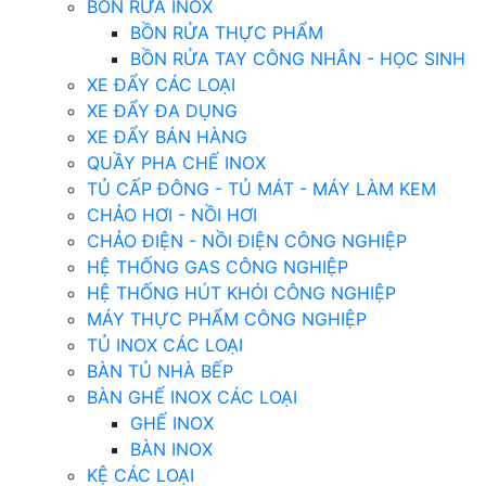
BỒN RỬA INOX
BỒN RỬA THỰC PHẨM
BỒN RỬA TAY CÔNG NHÂN - HỌC SINH
XE ĐẨY CÁC LOẠI
XE ĐẨY ĐA DỤNG
XE ĐẨY BÁN HÀNG
QUẦY PHA CHẾ INOX
TỦ CẤP ĐÔNG - TỦ MÁT - MÁY LÀM KEM
CHẢO HƠI - NỒI HƠI
CHẢO ĐIỆN - NỒI ĐIỆN CÔNG NGHIỆP
HỆ THỐNG GAS CÔNG NGHIỆP
HỆ THỐNG HÚT KHÓI CÔNG NGHIỆP
MÁY THỰC PHẨM CÔNG NGHIỆP
TỦ INOX CÁC LOẠI
BÀN TỦ NHÀ BẾP
BÀN GHẾ INOX CÁC LOẠI
GHẾ INOX
BÀN INOX
KỆ CÁC LOẠI