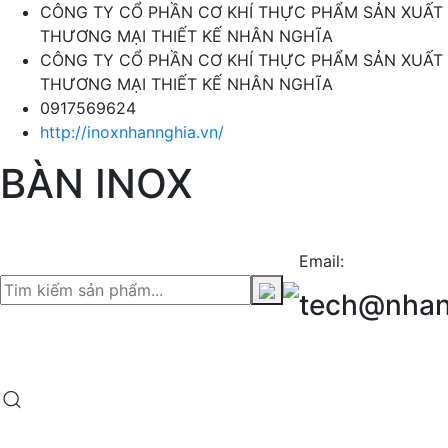
CÔNG TY CỔ PHẦN CƠ KHÍ THỰC PHẨM SẢN XUẤT
THƯƠNG MẠI THIẾT KẾ NHÂN NGHĨA
CÔNG TY CỔ PHẦN CƠ KHÍ THỰC PHẨM SẢN XUẤT
THƯƠNG MẠI THIẾT KẾ NHÂN NGHĨA
0917569624
http://inoxnhannghia.vn/
BÀN INOX
Email:
tech@nhan