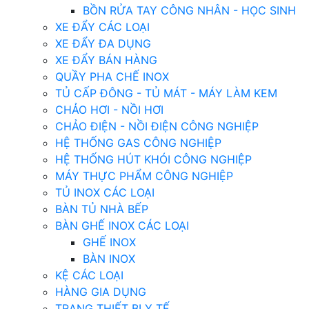
BỒN RỬA TAY CÔNG NHÂN - HỌC SINH
XE ĐẨY CÁC LOẠI
XE ĐẨY ĐA DỤNG
XE ĐẨY BÁN HÀNG
QUẦY PHA CHẾ INOX
TỦ CẤP ĐÔNG - TỦ MÁT - MÁY LÀM KEM
CHẢO HƠI - NỒI HƠI
CHẢO ĐIỆN - NỒI ĐIỆN CÔNG NGHIỆP
HỆ THỐNG GAS CÔNG NGHIỆP
HỆ THỐNG HÚT KHÓI CÔNG NGHIỆP
MÁY THỰC PHẨM CÔNG NGHIỆP
TỦ INOX CÁC LOẠI
BÀN TỦ NHÀ BẾP
BÀN GHẾ INOX CÁC LOẠI
GHẾ INOX
BÀN INOX
KỆ CÁC LOẠI
HÀNG GIA DỤNG
TRANG THIẾT BỊ Y TẾ