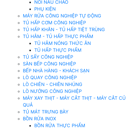
NỒI NẤU CHÁO
PHỤ KIỆN
MÁY RỬA CÔNG NGHIỆP TỰ ĐỘNG
TỦ HẤP CƠM CÔNG NGHIỆP
TỦ HẤP KHĂN - TỦ HẤP TIỆT TRÙNG
TỦ HÂM - TỦ HẤP THỰC PHẨM
TỦ HÂM NÓNG THỨC ĂN
TỦ HẤP THỰC PHẨM
TỦ SẤY CÔNG NGHIỆP
SÀN BẾP CÔNG NGHIỆP
BẾP NHÀ HÀNG - KHÁCH SẠN
LÒ QUAY CÔNG NGHIỆP
LÒ CHIÊN - CHIÊN NHÚNG
LÒ NƯỚNG CÔNG NGHIỆP
MÁY XAY THỊT - MÁY CẮT THỊT - MÁY CẮT CỦ
QUẢ
TỦ MÁT TRƯNG BÀY
BỒN RỬA INOX
BỒN RỬA THỰC PHẨM