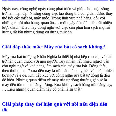
Ngày nay, công nghệ ngày càng phát triển và giúp cho cuộc sống
trở nên hiện đại. Những công việc lao động thủ công dần được thay
thế bởi các thiết bị, máy móc. Trong lĩnh vực nhà hàng, đối với
những chuỗi nhà hàng, quán ăn,… mỗi ngày đều đón tiếp rất nhiều
lượt khách. Điều này đồng nghĩ với việc cần phải làm sạch một số
lượng rất lớn những dụng cụ đựng thức ăn.
Giải đáp thắc mắc: Máy rửa bát có sạch không?
Máy rửa bát tự động Nhân Nghĩa là thiết bị nhà bếp cao cấp và dần
trở nên quen thuộc với mọi người. Tuy nhiên, rất nhiều người vẫn
còn nghi ngờ về khả năng làm sạch của máy rửa bát. Đồng thời,
theo thói quen từ xưa đến nay là rửa bát thủ công nên vẫn còn nhiều
bỡ ngỡ và e dè. Khi tiếp xúc với công nghệ rửa bát tự động là đều
dễ hiểu. Những quan điểm về máy rửa tự động thường gặp sẽ là
máy tiêu tốn nhiều năng lượng. Rửa không sạch bằng rửa bằng tay,
… Liệu những quan điểm này có phải là sự thật?
Giải pháp thay thế hiệu quả với nồi nấu điện siêu
tốc