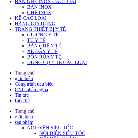
BÀN GHẾ INOX CÁC LOẠI
BÀN INOX
GHẾ INOX
KỆ CÁC LOẠI
HÀNG GIA DỤNG
TRANG THIẾT BỊ Y TẾ
GIƯỜNG Y TẾ
TỦ Y TẾ
BÀN GHẾ Y TẾ
XE ĐẨY Y TẾ
BỒN RỬA Y TẾ
DỤNG CỤ Y TẾ CÁC LOẠI
Trang chủ
giới thiệu
Công trình tiêu biểu
CNC nhân nghĩa
Tin tức
Liên hệ
Trang chủ
giới thiệu
sản phẩm
NỒI ĐIỆN SIÊU TỐC
NỒI ĐIỆN SIÊU TỐC