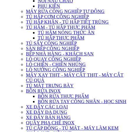
NỒI NẤU CHÁO
PHỤ KIỆN
MÁY RỬA CÔNG NGHIỆP TỰ ĐỘNG
TỦ HẤP CƠM CÔNG NGHIỆP
TỦ HẤP KHĂN - TỦ HẤP TIỆT TRÙNG
TỦ HÂM - TỦ HẤP THỰC PHẨM
TỦ HÂM NÓNG THỨC ĂN
TỦ HẤP THỰC PHẨM
TỦ SẤY CÔNG NGHIỆP
SÀN BẾP CÔNG NGHIỆP
BẾP NHÀ HÀNG - KHÁCH SẠN
LÒ QUAY CÔNG NGHIỆP
LÒ CHIÊN - CHIÊN NHÚNG
LÒ NƯỚNG CÔNG NGHIỆP
MÁY XAY THỊT - MÁY CẮT THỊT - MÁY CẮT
CỦ QUẢ
TỦ MÁT TRƯNG BÀY
BỒN RỬA INOX
BỒN RỬA THỰC PHẨM
BỒN RỬA TAY CÔNG NHÂN - HỌC SINH
XE ĐẨY CÁC LOẠI
XE ĐẨY ĐA DỤNG
XE ĐẨY BÁN HÀNG
QUẦY PHA CHẾ INOX
TỦ CẤP ĐÔNG - TỦ MÁT - MÁY LÀM KEM