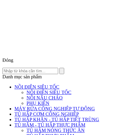
Đóng
Danh mục sản phẩm
NỒI ĐIỆN SIÊU TỐC
NỒI ĐIỆN SIÊU TỐC
NỒI NẤU CHÁO
PHỤ KIỆN
MÁY RỬA CÔNG NGHIỆP TỰ ĐỘNG
TỦ HẤP CƠM CÔNG NGHIỆP
TỦ HẤP KHĂN - TỦ HẤP TIỆT TRÙNG
TỦ HÂM - TỦ HẤP THỰC PHẨM
TỦ HÂM NÓNG THỨC ĂN