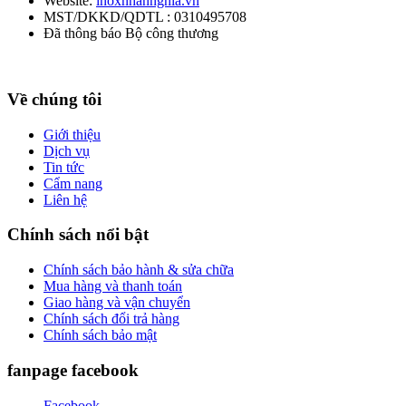
Website:
inoxnhannghia.vn
MST/DKKD/QDTL : 0310495708
Đã thông báo Bộ công thương
Về chúng tôi
Giới thiệu
Dịch vụ
Tin tức
Cẩm nang
Liên hệ
Chính sách nổi bật
Chính sách bảo hành & sửa chữa
Mua hàng và thanh toán
Giao hàng và vận chuyển
Chính sách đổi trả hàng
Chính sách bảo mật
fanpage facebook
Facebook