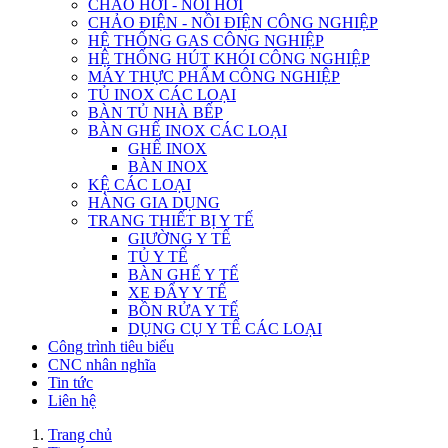
CHẢO HƠI - NỒI HƠI
CHẢO ĐIỆN - NỒI ĐIỆN CÔNG NGHIỆP
HỆ THỐNG GAS CÔNG NGHIỆP
HỆ THỐNG HÚT KHÓI CÔNG NGHIỆP
MÁY THỰC PHẨM CÔNG NGHIỆP
TỦ INOX CÁC LOẠI
BÀN TỦ NHÀ BẾP
BÀN GHẾ INOX CÁC LOẠI
GHẾ INOX
BÀN INOX
KỆ CÁC LOẠI
HÀNG GIA DỤNG
TRANG THIẾT BỊ Y TẾ
GIƯỜNG Y TẾ
TỦ Y TẾ
BÀN GHẾ Y TẾ
XE ĐẨY Y TẾ
BỒN RỬA Y TẾ
DỤNG CỤ Y TẾ CÁC LOẠI
Công trình tiêu biểu
CNC nhân nghĩa
Tin tức
Liên hệ
Trang chủ