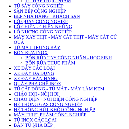
TỦ HẤP THỰC PHẨM
TỦ SẤY CÔNG NGHIỆP
SÀN BẾP CÔNG NGHIỆP
BẾP NHÀ HÀNG - KHÁCH SẠN
LÒ QUAY CÔNG NGHIỆP
LÒ CHIÊN - CHIÊN NHÚNG
LÒ NƯỚNG CÔNG NGHIỆP
MÁY XAY THỊT - MÁY CẮT THỊT - MÁY CẮT CỦ
QUẢ
TỦ MÁT TRƯNG BÀY
BỒN RỬA INOX
BỒN RỬA TAY CÔNG NHÂN - HỌC SINH
BỒN RỬA THỰC PHẨM
XE ĐẨY CÁC LOẠI
XE ĐẨY ĐA DỤNG
XE ĐẨY BÁN HÀNG
QUẦY PHA CHẾ INOX
TỦ CẤP ĐÔNG - TỦ MÁT - MÁY LÀM KEM
CHẢO HƠI - NỒI HƠI
CHẢO ĐIỆN - NỒI ĐIỆN CÔNG NGHIỆP
HỆ THỐNG GAS CÔNG NGHIỆP
HỆ THỐNG HÚT KHÓI CÔNG NGHIỆP
MÁY THỰC PHẨM CÔNG NGHIỆP
TỦ INOX CÁC LOẠI
BÀN TỦ NHÀ BẾP