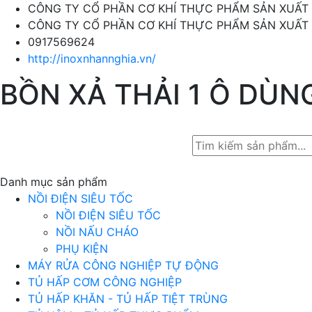
CÔNG TY CỔ PHẦN CƠ KHÍ THỰC PHẨM SẢN XUẤT
CÔNG TY CỔ PHẦN CƠ KHÍ THỰC PHẨM SẢN XUẤT
0917569624
http://inoxnhannghia.vn/
BỒN XẢ THẢI 1 Ô DÙN
Danh mục sản phẩm
NỒI ĐIỆN SIÊU TỐC
NỒI ĐIỆN SIÊU TỐC
NỒI NẤU CHÁO
PHỤ KIỆN
MÁY RỬA CÔNG NGHIỆP TỰ ĐỘNG
TỦ HẤP CƠM CÔNG NGHIỆP
TỦ HẤP KHĂN - TỦ HẤP TIỆT TRÙNG