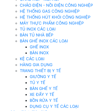
CHẢO ĐIỆN - NỒI ĐIỆN CÔNG NGHIỆP
HỆ THỐNG GAS CÔNG NGHIỆP
HỆ THỐNG HÚT KHÓI CÔNG NGHIỆP
MÁY THỰC PHẨM CÔNG NGHIỆP
TỦ INOX CÁC LOẠI
BÀN TỦ NHÀ BẾP
BÀN GHẾ INOX CÁC LOẠI
GHẾ INOX
BÀN INOX
KỆ CÁC LOẠI
HÀNG GIA DỤNG
TRANG THIẾT BỊ Y TẾ
GIƯỜNG Y TẾ
TỦ Y TẾ
BÀN GHẾ Y TẾ
XE ĐẨY Y TẾ
BỒN RỬA Y TẾ
DỤNG CỤ Y TẾ CÁC LOẠI