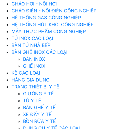
CHẢO HƠI - NỒI HƠI
CHẢO ĐIỆN - NỒI ĐIỆN CÔNG NGHIỆP
HỆ THỐNG GAS CÔNG NGHIỆP
HỆ THỐNG HÚT KHÓI CÔNG NGHIỆP
MÁY THỰC PHẨM CÔNG NGHIỆP
TỦ INOX CÁC LOẠI
BÀN TỦ NHÀ BẾP
BÀN GHẾ INOX CÁC LOẠI
BÀN INOX
GHẾ INOX
KỆ CÁC LOẠI
HÀNG GIA DỤNG
TRANG THIẾT BỊ Y TẾ
GIƯỜNG Y TẾ
TỦ Y TẾ
BÀN GHẾ Y TẾ
XE ĐẨY Y TẾ
BỒN RỬA Y TẾ
DỤNG CỤ Y TẾ CÁC LOẠI