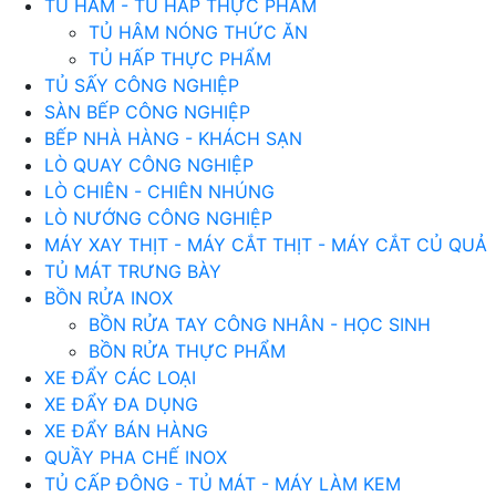
TỦ HÂM - TỦ HẤP THỰC PHẨM
TỦ HÂM NÓNG THỨC ĂN
TỦ HẤP THỰC PHẨM
TỦ SẤY CÔNG NGHIỆP
SÀN BẾP CÔNG NGHIỆP
BẾP NHÀ HÀNG - KHÁCH SẠN
LÒ QUAY CÔNG NGHIỆP
LÒ CHIÊN - CHIÊN NHÚNG
LÒ NƯỚNG CÔNG NGHIỆP
MÁY XAY THỊT - MÁY CẮT THỊT - MÁY CẮT CỦ QUẢ
TỦ MÁT TRƯNG BÀY
BỒN RỬA INOX
BỒN RỬA TAY CÔNG NHÂN - HỌC SINH
BỒN RỬA THỰC PHẨM
XE ĐẨY CÁC LOẠI
XE ĐẨY ĐA DỤNG
XE ĐẨY BÁN HÀNG
QUẦY PHA CHẾ INOX
TỦ CẤP ĐÔNG - TỦ MÁT - MÁY LÀM KEM