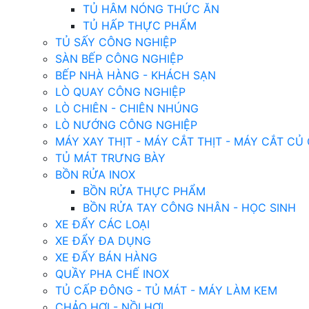
TỦ HÂM NÓNG THỨC ĂN
TỦ HẤP THỰC PHẨM
TỦ SẤY CÔNG NGHIỆP
SÀN BẾP CÔNG NGHIỆP
BẾP NHÀ HÀNG - KHÁCH SẠN
LÒ QUAY CÔNG NGHIỆP
LÒ CHIÊN - CHIÊN NHÚNG
LÒ NƯỚNG CÔNG NGHIỆP
MÁY XAY THỊT - MÁY CẮT THỊT - MÁY CẮT CỦ
TỦ MÁT TRƯNG BÀY
BỒN RỬA INOX
BỒN RỬA THỰC PHẨM
BỒN RỬA TAY CÔNG NHÂN - HỌC SINH
XE ĐẨY CÁC LOẠI
XE ĐẨY ĐA DỤNG
XE ĐẨY BÁN HÀNG
QUẦY PHA CHẾ INOX
TỦ CẤP ĐÔNG - TỦ MÁT - MÁY LÀM KEM
CHẢO HƠI - NỒI HƠI