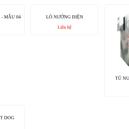
- MẪU 04
LÒ NƯỚNG ĐIỆN
Liên hệ
TỦ N
T DOG