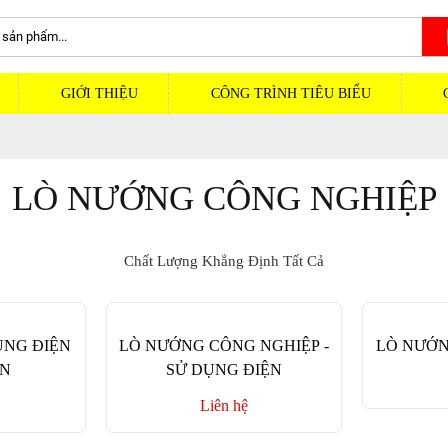
GIỚI THIỆU
CÔNG TRÌNH TIÊU BIỂU
LÒ NƯỚNG CÔNG NGHIỆP
Chất Lượng Khẳng Định Tất Cả
ỤNG ĐIỆN
LÒ NƯỚNG CÔNG NGHIỆP -
LÒ NƯỚN
ỚN
SỬ DỤNG ĐIỆN
Liên hệ