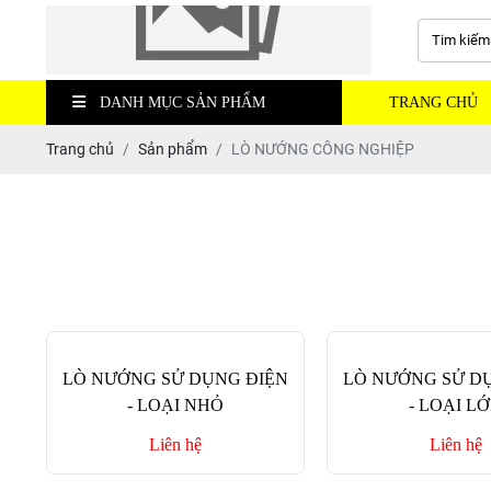
DANH MỤC SẢN PHẨM
TRANG CHỦ
Trang chủ
Sản phẩm
LÒ NƯỚNG CÔNG NGHIỆP
LÒ NƯỚNG SỬ DỤNG ĐIỆN
LÒ NƯỚNG SỬ D
- LOẠI NHỎ
- LOẠI L
Liên hệ
Liên hệ