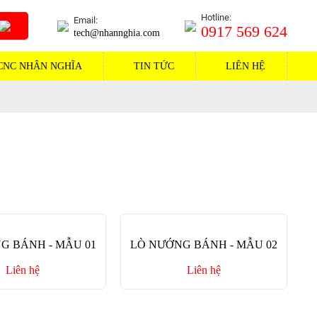
Hotline:
Email:
0917 569 624
tech@nhannghia.com
CNC NHÂN NGHĨA
TIN TỨC
LIÊN HỆ
G BÁNH - MẪU 01
LÒ NƯỚNG BÁNH - MẪU 02
Liên hệ
Liên hệ