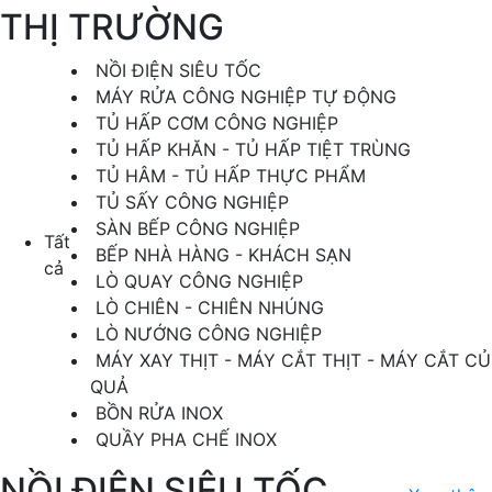
THỊ TRƯỜNG
NỒI ĐIỆN SIÊU TỐC
MÁY RỬA CÔNG NGHIỆP TỰ ĐỘNG
TỦ HẤP CƠM CÔNG NGHIỆP
TỦ HẤP KHĂN - TỦ HẤP TIỆT TRÙNG
TỦ HÂM - TỦ HẤP THỰC PHẨM
TỦ SẤY CÔNG NGHIỆP
SÀN BẾP CÔNG NGHIỆP
Tất
BẾP NHÀ HÀNG - KHÁCH SẠN
cả
LÒ QUAY CÔNG NGHIỆP
LÒ CHIÊN - CHIÊN NHÚNG
LÒ NƯỚNG CÔNG NGHIỆP
MÁY XAY THỊT - MÁY CẮT THỊT - MÁY CẮT CỦ
QUẢ
BỒN RỬA INOX
QUẦY PHA CHẾ INOX
NỒI ĐIỆN SIÊU TỐC