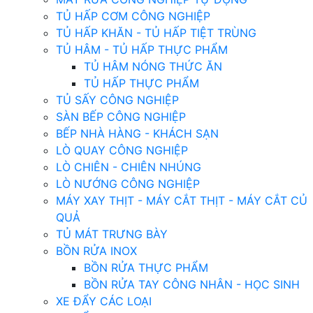
TỦ HẤP CƠM CÔNG NGHIỆP
TỦ HẤP KHĂN - TỦ HẤP TIỆT TRÙNG
TỦ HÂM - TỦ HẤP THỰC PHẨM
TỦ HÂM NÓNG THỨC ĂN
TỦ HẤP THỰC PHẨM
TỦ SẤY CÔNG NGHIỆP
SÀN BẾP CÔNG NGHIỆP
BẾP NHÀ HÀNG - KHÁCH SẠN
LÒ QUAY CÔNG NGHIỆP
LÒ CHIÊN - CHIÊN NHÚNG
LÒ NƯỚNG CÔNG NGHIỆP
MÁY XAY THỊT - MÁY CẮT THỊT - MÁY CẮT CỦ
QUẢ
TỦ MÁT TRƯNG BÀY
BỒN RỬA INOX
BỒN RỬA THỰC PHẨM
BỒN RỬA TAY CÔNG NHÂN - HỌC SINH
XE ĐẨY CÁC LOẠI