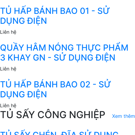
TỦ HẤP BÁNH BAO 01 - SỬ
DỤNG ĐIỆN
Liên hệ
QUẦY HÂM NÓNG THỰC PHẨM
3 KHAY GN - SỬ DỤNG ĐIỆN
Liên hệ
TỦ HẤP BÁNH BAO 02 - SỬ
DỤNG ĐIỆN
Liên hệ
TỦ SẤY CÔNG NGHIỆP
Xem thêm
TỦ SẤY CHÉN, ĐĨA SỬ DỤNG