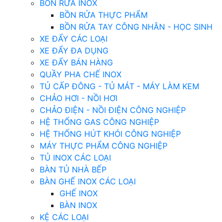
BỒN RỬA INOX
BỒN RỬA THỰC PHẨM
BỒN RỬA TAY CÔNG NHÂN - HỌC SINH
XE ĐẨY CÁC LOẠI
XE ĐẨY ĐA DỤNG
XE ĐẨY BÁN HÀNG
QUẦY PHA CHẾ INOX
TỦ CẤP ĐÔNG - TỦ MÁT - MÁY LÀM KEM
CHẢO HƠI - NỒI HƠI
CHẢO ĐIỆN - NỒI ĐIỆN CÔNG NGHIỆP
HỆ THỐNG GAS CÔNG NGHIỆP
HỆ THỐNG HÚT KHÓI CÔNG NGHIỆP
MÁY THỰC PHẨM CÔNG NGHIỆP
TỦ INOX CÁC LOẠI
BÀN TỦ NHÀ BẾP
BÀN GHẾ INOX CÁC LOẠI
GHẾ INOX
BÀN INOX
KỆ CÁC LOẠI