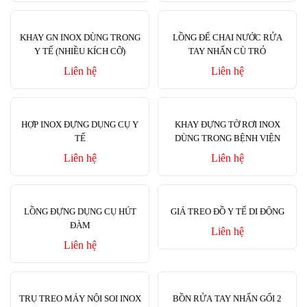
KHAY GN INOX DÙNG TRONG
LỒNG ĐỂ CHAI NƯỚC RỬA
Y TẾ (NHIỀU KÍCH CỠ)
TAY NHẤN CÙ TRỎ
Liên hệ
Liên hệ
HỢP INOX ĐỰNG DỤNG CỤ Y
KHAY ĐỰNG TỜ RƠI INOX
TẾ
DÙNG TRONG BỆNH VIỆN
Liên hệ
Liên hệ
LỒNG ĐỰNG DỤNG CỤ HÚT
GIÁ TREO ĐỒ Y TẾ DI ĐỘNG
ĐÀM
Liên hệ
Liên hệ
TRỤ TREO MÁY NỘI SOI INOX
BỒN RỬA TAY NHẤN GỐI 2