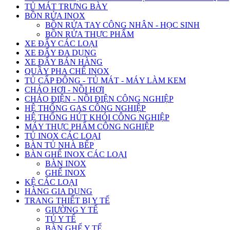
TỦ MÁT TRƯNG BÀY
BỒN RỬA INOX
BỒN RỬA TAY CÔNG NHÂN - HỌC SINH
BỒN RỬA THỰC PHẨM
XE ĐẨY CÁC LOẠI
XE ĐẨY ĐA DỤNG
XE ĐẨY BÁN HÀNG
QUẦY PHA CHẾ INOX
TỦ CẤP ĐÔNG - TỦ MÁT - MÁY LÀM KEM
CHẢO HƠI - NỒI HƠI
CHẢO ĐIỆN - NỒI ĐIỆN CÔNG NGHIỆP
HỆ THỐNG GAS CÔNG NGHIỆP
HỆ THỐNG HÚT KHÓI CÔNG NGHIỆP
MÁY THỰC PHẨM CÔNG NGHIỆP
TỦ INOX CÁC LOẠI
BÀN TỦ NHÀ BẾP
BÀN GHẾ INOX CÁC LOẠI
BÀN INOX
GHẾ INOX
KỆ CÁC LOẠI
HÀNG GIA DỤNG
TRANG THIẾT BỊ Y TẾ
GIƯỜNG Y TẾ
TỦ Y TẾ
BÀN GHẾ Y TẾ