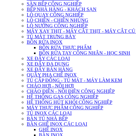
SÀN BẾP CÔNG NGHIỆP
BẾP NHÀ HÀNG - KHÁCH SẠN
LÒ QUAY CÔNG NGHIỆP
LÒ CHIÊN - CHIÊN NHÚNG
LÒ NƯỚNG CÔNG NGHIỆP
MÁY XAY THỊT - MÁY CẮT THỊT - MÁY CẮT C
TỦ MÁT TRƯNG BÀY
BỒN RỬA INOX
BỒN RỬA THỰC PHẨM
BỒN RỬA TAY CÔNG NHÂN - HỌC SINH
XE ĐẨY CÁC LOẠI
XE ĐẨY ĐA DỤNG
XE ĐẨY BÁN HÀNG
QUẦY PHA CHẾ INOX
TỦ CẤP ĐÔNG - TỦ MÁT - MÁY LÀM KEM
CHẢO HƠI - NỒI HƠI
CHẢO ĐIỆN - NỒI ĐIỆN CÔNG NGHIỆP
HỆ THỐNG GAS CÔNG NGHIỆP
HỆ THỐNG HÚT KHÓI CÔNG NGHIỆP
MÁY THỰC PHẨM CÔNG NGHIỆP
TỦ INOX CÁC LOẠI
BÀN TỦ NHÀ BẾP
BÀN GHẾ INOX CÁC LOẠI
GHẾ INOX
BÀN INOX