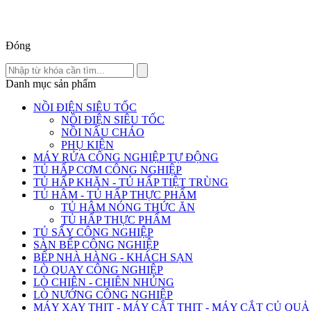
Đóng
Danh mục sản phẩm
NỒI ĐIỆN SIÊU TỐC
NỒI ĐIỆN SIÊU TỐC
NỒI NẤU CHÁO
PHỤ KIỆN
MÁY RỬA CÔNG NGHIỆP TỰ ĐỘNG
TỦ HẤP CƠM CÔNG NGHIỆP
TỦ HẤP KHĂN - TỦ HẤP TIỆT TRÙNG
TỦ HÂM - TỦ HẤP THỰC PHẨM
TỦ HÂM NÓNG THỨC ĂN
TỦ HẤP THỰC PHẨM
TỦ SẤY CÔNG NGHIỆP
SÀN BẾP CÔNG NGHIỆP
BẾP NHÀ HÀNG - KHÁCH SẠN
LÒ QUAY CÔNG NGHIỆP
LÒ CHIÊN - CHIÊN NHÚNG
LÒ NƯỚNG CÔNG NGHIỆP
MÁY XAY THỊT - MÁY CẮT THỊT - MÁY CẮT CỦ QUẢ