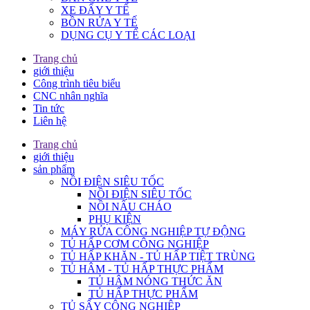
XE ĐẨY Y TẾ
BỒN RỬA Y TẾ
DỤNG CỤ Y TẾ CÁC LOẠI
Trang chủ
giới thiệu
Công trình tiêu biểu
CNC nhân nghĩa
Tin tức
Liên hệ
Trang chủ
giới thiệu
sản phẩm
NỒI ĐIỆN SIÊU TỐC
NỒI ĐIỆN SIÊU TỐC
NỒI NẤU CHÁO
PHỤ KIỆN
MÁY RỬA CÔNG NGHIỆP TỰ ĐỘNG
TỦ HẤP CƠM CÔNG NGHIỆP
TỦ HẤP KHĂN - TỦ HẤP TIỆT TRÙNG
TỦ HÂM - TỦ HẤP THỰC PHẨM
TỦ HÂM NÓNG THỨC ĂN
TỦ HẤP THỰC PHẨM
TỦ SẤY CÔNG NGHIỆP