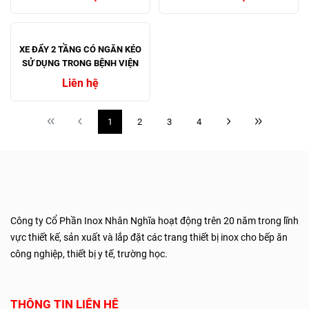
XE ĐẨY MAYO INOX
XE ĐẨY MAYO INOX
Liên hệ
Liên hệ
XE ĐẨY 2 TẦNG CÓ NGĂN KÉO
SỬ DỤNG TRONG BỆNH VIỆN
Liên hệ
1
2
3
4
Công ty Cổ Phần Inox Nhân Nghĩa hoạt động trên 20 năm trong lĩnh
vực thiết kế, sản xuất và lắp đặt các trang thiết bị inox cho bếp ăn
công nghiệp, thiết bị y tế, trường học.