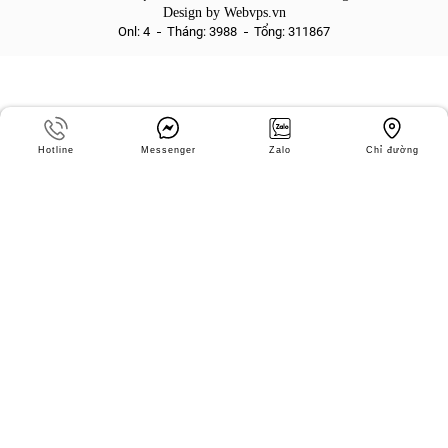
CÔNG TY CỔ PHẦN CƠ KHÍ THỰC PHẨM SẢN
Copyright © 2024 -
XUẤT THƯƠNG MẠI THIẾT KẾ NHÂN NGHĨA
. All rights reserved.
Design by
Webvps.vn
Onl: 4
Tháng: 3988
Tổng: 311867
Hotline
Messenger
Zalo
Chỉ đường