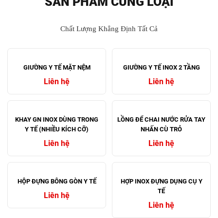
SẢN PHẨM CÙNG LOẠI
Chất Lượng Khẳng Định Tất Cả
GIƯỜNG Y TẾ MẶT NỆM
GIƯỜNG Y TẾ INOX 2 TẦNG
Liên hệ
Liên hệ
KHAY GN INOX DÙNG TRONG
LỒNG ĐỂ CHAI NƯỚC RỬA TAY
Y TẾ (NHIỀU KÍCH CỠ)
NHẤN CÙ TRỎ
Liên hệ
Liên hệ
HỘP ĐỰNG BÔNG GÒN Y TẾ
HỢP INOX ĐỰNG DỤNG CỤ Y
TẾ
Liên hệ
Liên hệ