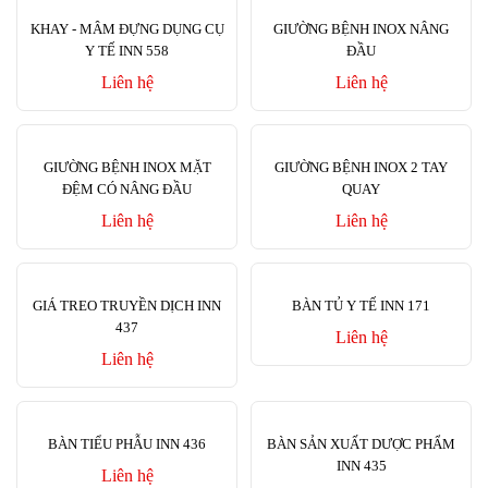
KHAY - MÂM ĐỰNG DỤNG CỤ
GIƯỜNG BỆNH INOX NÂNG
Y TẾ INN 558
ĐẦU
Liên hệ
Liên hệ
GIƯỜNG BỆNH INOX MẶT
GIƯỜNG BỆNH INOX 2 TAY
ĐỆM CÓ NÂNG ĐẦU
QUAY
Liên hệ
Liên hệ
GIÁ TREO TRUYỀN DỊCH INN
BÀN TỦ Y TẾ INN 171
437
Liên hệ
Liên hệ
BÀN TIỂU PHẪU INN 436
BÀN SẢN XUẤT DƯỢC PHẨM
INN 435
Liên hệ