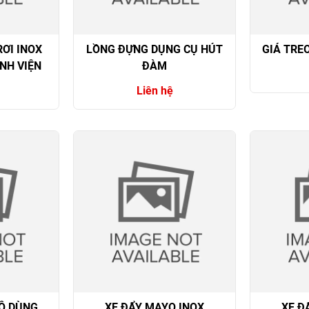
ƠI INOX
LỒNG ĐỰNG DỤNG CỤ HÚT
GIÁ TREO
NH VIỆN
ĐÀM
Liên hệ
 Ô DÙNG
XE ĐẨY MAYO INOX
XE Đ