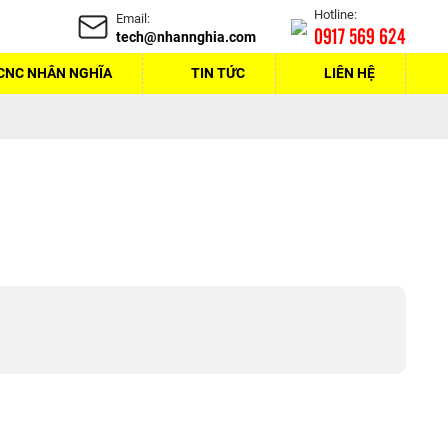
Hotline:
Email:
0917 569 624
tech@nhannghia.com
CNC NHÂN NGHĨA
TIN TỨC
LIÊN HỆ