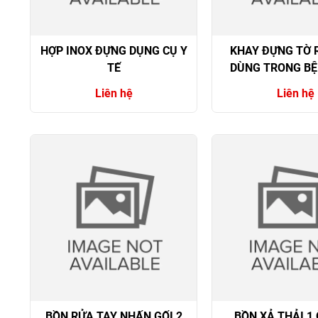
HỢP INOX ĐỰNG DỤNG CỤ Y
KHAY ĐỰNG TỜ R
TẾ
DÙNG TRONG BỆ
Liên hệ
Liên hệ
BỒN RỬA TAY NHẤN GỐI 2
BỒN XẢ THẢI 1