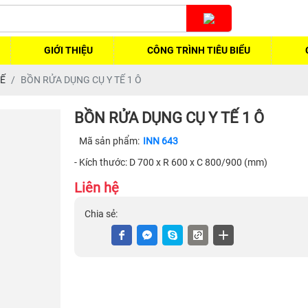
GIỚI THIỆU
CÔNG TRÌNH TIÊU BIỂU
TẾ
BỒN RỬA DỤNG CỤ Y TẾ 1 Ô
BỒN RỬA DỤNG CỤ Y TẾ 1 Ô
Mã sản phẩm:
INN 643
- Kích thước: D 700 x R 600 x C 800/900 (mm)
Liên hệ
Chia sẻ: