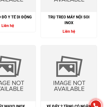
 ĐỒ Y TẾ DI ĐỘNG
TRỤ TREO MÁY NỘI SOI
INOX
Liên hệ
Liên hệ
ẨY MAYO INOX
XE ĐẨY 2 TẦNG CÓ NGĂN