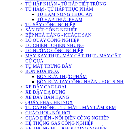
TỦ HẤP KHĂN - TỦ HẤP TIỆT TRÙNG
TỦ HÂM - TỦ HẤP THỰC PHẨM
TỦ HÂM NÓNG THỨC ĂN
TỦ HẤP THỰC PHẨM
TỦ SẤY CÔNG NGHIỆP
SÀN BẾP CÔNG NGHIỆP
BẾP NHÀ HÀNG - KHÁCH SẠN
LÒ QUAY CÔNG NGHIỆP
LÒ CHIÊN - CHIÊN NHÚNG
LÒ NƯỚNG CÔNG NGHIỆP
MÁY XAY THỊT - MÁY CẮT THỊT - MÁY CẮT
CỦ QUẢ
TỦ MÁT TRƯNG BÀY
BỒN RỬA INOX
BỒN RỬA THỰC PHẨM
BỒN RỬA TAY CÔNG NHÂN - HỌC SINH
XE ĐẨY CÁC LOẠI
XE ĐẨY ĐA DỤNG
XE ĐẨY BÁN HÀNG
QUẦY PHA CHẾ INOX
TỦ CẤP ĐÔNG - TỦ MÁT - MÁY LÀM KEM
CHẢO HƠI - NỒI HƠI
CHẢO ĐIỆN - NỒI ĐIỆN CÔNG NGHIỆP
HỆ THỐNG GAS CÔNG NGHIỆP
HỆ THỐNG HÚT KHÓI CÔNG NGHIỆP