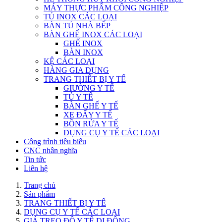
MÁY THỰC PHẨM CÔNG NGHIỆP
TỦ INOX CÁC LOẠI
BÀN TỦ NHÀ BẾP
BÀN GHẾ INOX CÁC LOẠI
GHẾ INOX
BÀN INOX
KỆ CÁC LOẠI
HÀNG GIA DỤNG
TRANG THIẾT BỊ Y TẾ
GIƯỜNG Y TẾ
TỦ Y TẾ
BÀN GHẾ Y TẾ
XE ĐẨY Y TẾ
BỒN RỬA Y TẾ
DỤNG CỤ Y TẾ CÁC LOẠI
Công trình tiêu biểu
CNC nhân nghĩa
Tin tức
Liên hệ
Trang chủ
Sản phẩm
TRANG THIẾT BỊ Y TẾ
DỤNG CỤ Y TẾ CÁC LOẠI
GIÁ TREO ĐỒ Y TẾ DI ĐỘNG