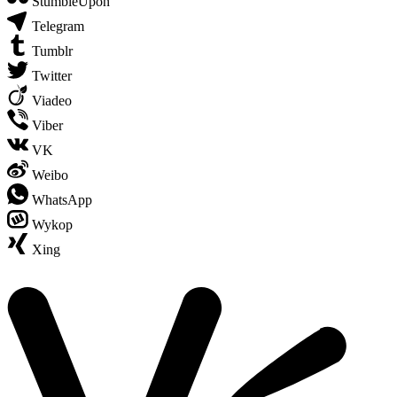
StumbleUpon
Telegram
Tumblr
Twitter
Viadeo
Viber
VK
Weibo
WhatsApp
Wykop
Xing