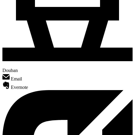
Douban
Email
Evernote