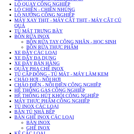
LÒ QUAY CÔNG NGHIỆP
LÒ CHIÊN - CHIÊN NHÚNG
LÒ NƯỚNG CÔNG NGHIỆP
MÁY XAY THỊT - MÁY CẮT THỊT - MÁY CẮT CỦ
QUẢ
TỦ MÁT TRƯNG BÀY
BỒN RỬA INOX
BỒN RỬA TAY CÔNG NHÂN - HỌC SINH
BỒN RỬA THỰC PHẨM
XE ĐẨY CÁC LOẠI
XE ĐẨY ĐA DỤNG
XE ĐẨY BÁN HÀNG
QUẦY PHA CHẾ INOX
TỦ CẤP ĐÔNG - TỦ MÁT - MÁY LÀM KEM
CHẢO HƠI - NỒI HƠI
CHẢO ĐIỆN - NỒI ĐIỆN CÔNG NGHIỆP
HỆ THỐNG GAS CÔNG NGHIỆP
HỆ THỐNG HÚT KHÓI CÔNG NGHIỆP
MÁY THỰC PHẨM CÔNG NGHIỆP
TỦ INOX CÁC LOẠI
BÀN TỦ NHÀ BẾP
BÀN GHẾ INOX CÁC LOẠI
BÀN INOX
GHẾ INOX
KỆ CÁC LOẠI