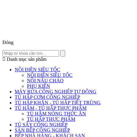
Đóng
Danh mục sản phẩm
NỒI ĐIỆN SIÊU TỐC
NỒI ĐIỆN SIÊU TỐC
NỒI NẤU CHÁO
PHỤ KIỆN
MÁY RỬA CÔNG NGHIỆP TỰ ĐỘNG
TỦ HẤP CƠM CÔNG NGHIỆP
TỦ HẤP KHĂN - TỦ HẤP TIỆT TRÙNG
TỦ HÂM - TỦ HẤP THỰC PHẨM
TỦ HÂM NÓNG THỨC ĂN
TỦ HẤP THỰC PHẨM
TỦ SẤY CÔNG NGHIỆP
SÀN BẾP CÔNG NGHIỆP
BẾP NHÀ HÀNG - KHÁCH SẠN