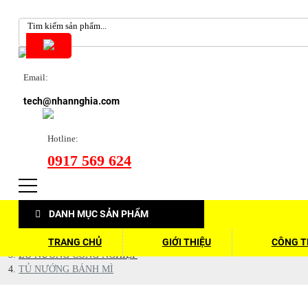
Email:
tech@nhannghia.com
Hotline:
0917 569 624
DANH MỤC SẢN PHẨM
Trang chủ
Sản phẩm
TRANG CHỦ
GIỚI THIỆU
CÔNG TR
LÒ NƯỚNG CÔNG NGHIỆP
TỦ NƯỚNG BÁNH MÌ