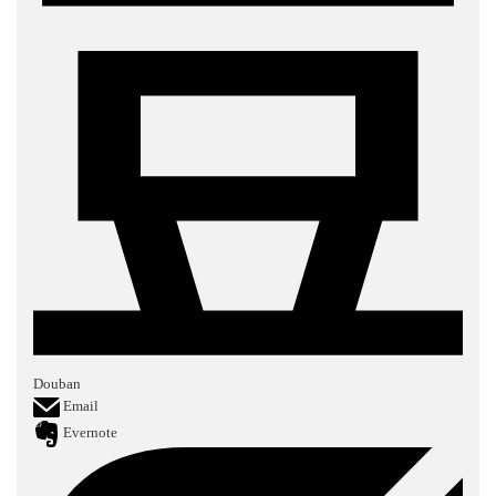
Douban
Email
Evernote