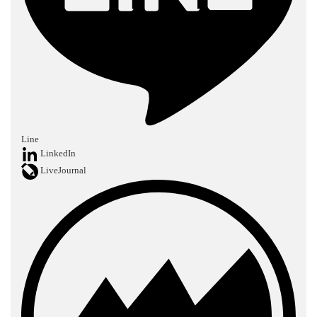
Line
LinkedIn
LiveJournal