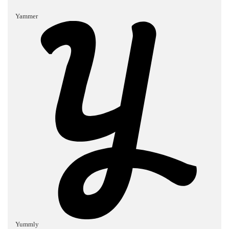
Yammer
Yummly