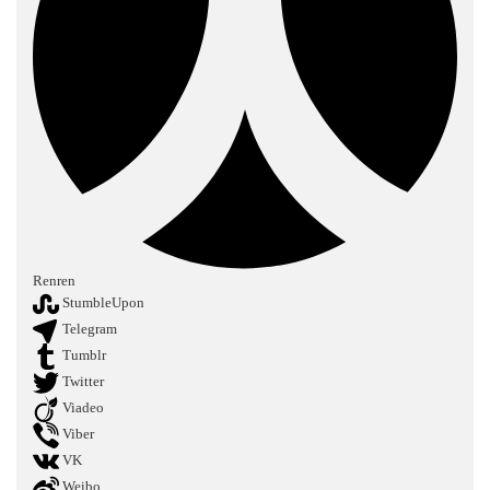
Renren
StumbleUpon
Telegram
Tumblr
Twitter
Viadeo
Viber
VK
Weibo