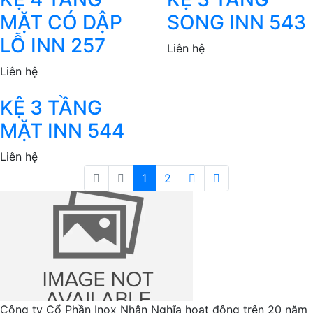
MẶT CÓ DẬP
SONG INN 543
LỖ INN 257
Liên hệ
Liên hệ
KỆ 3 TẦNG
MẶT INN 544
Liên hệ
1
2
Công ty Cổ Phần Inox Nhân Nghĩa hoạt động trên 20 năm