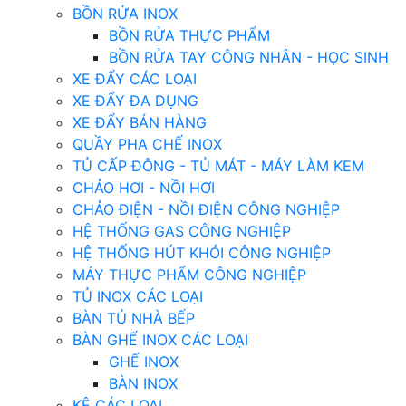
BỒN RỬA INOX
BỒN RỬA THỰC PHẨM
BỒN RỬA TAY CÔNG NHÂN - HỌC SINH
XE ĐẨY CÁC LOẠI
XE ĐẨY ĐA DỤNG
XE ĐẨY BÁN HÀNG
QUẦY PHA CHẾ INOX
TỦ CẤP ĐÔNG - TỦ MÁT - MÁY LÀM KEM
CHẢO HƠI - NỒI HƠI
CHẢO ĐIỆN - NỒI ĐIỆN CÔNG NGHIỆP
HỆ THỐNG GAS CÔNG NGHIỆP
HỆ THỐNG HÚT KHÓI CÔNG NGHIỆP
MÁY THỰC PHẨM CÔNG NGHIỆP
TỦ INOX CÁC LOẠI
BÀN TỦ NHÀ BẾP
BÀN GHẾ INOX CÁC LOẠI
GHẾ INOX
BÀN INOX
KỆ CÁC LOẠI