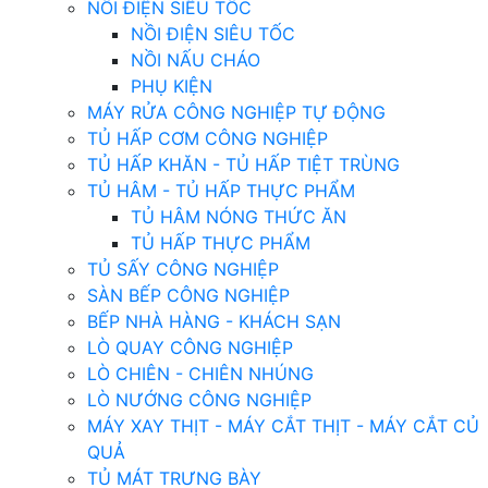
NỒI ĐIỆN SIÊU TỐC
NỒI ĐIỆN SIÊU TỐC
NỒI NẤU CHÁO
PHỤ KIỆN
MÁY RỬA CÔNG NGHIỆP TỰ ĐỘNG
TỦ HẤP CƠM CÔNG NGHIỆP
TỦ HẤP KHĂN - TỦ HẤP TIỆT TRÙNG
TỦ HÂM - TỦ HẤP THỰC PHẨM
TỦ HÂM NÓNG THỨC ĂN
TỦ HẤP THỰC PHẨM
TỦ SẤY CÔNG NGHIỆP
SÀN BẾP CÔNG NGHIỆP
BẾP NHÀ HÀNG - KHÁCH SẠN
LÒ QUAY CÔNG NGHIỆP
LÒ CHIÊN - CHIÊN NHÚNG
LÒ NƯỚNG CÔNG NGHIỆP
MÁY XAY THỊT - MÁY CẮT THỊT - MÁY CẮT CỦ
QUẢ
TỦ MÁT TRƯNG BÀY