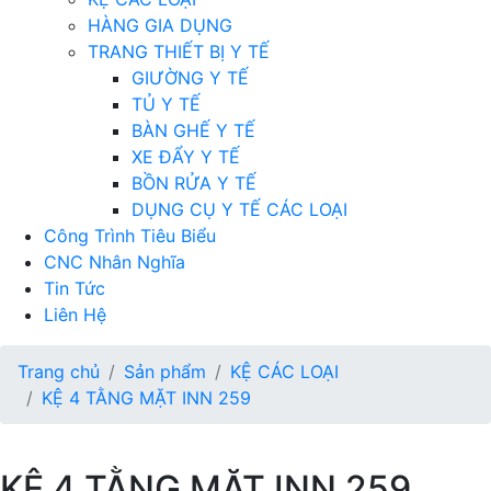
HÀNG GIA DỤNG
TRANG THIẾT BỊ Y TẾ
GIƯỜNG Y TẾ
TỦ Y TẾ
BÀN GHẾ Y TẾ
XE ĐẨY Y TẾ
BỒN RỬA Y TẾ
DỤNG CỤ Y TẾ CÁC LOẠI
Công Trình Tiêu Biểu
CNC Nhân Nghĩa
Tin Tức
Liên Hệ
Trang chủ
Sản phẩm
KỆ CÁC LOẠI
KỆ 4 TẰNG MẶT INN 259
KỆ 4 TẰNG MẶT INN 259