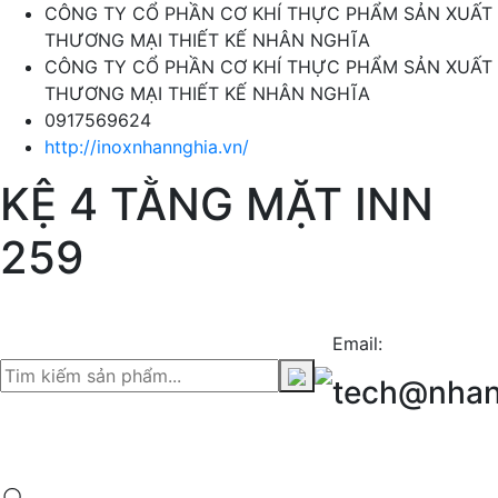
CÔNG TY CỔ PHẦN CƠ KHÍ THỰC PHẨM SẢN XUẤT
THƯƠNG MẠI THIẾT KẾ NHÂN NGHĨA
CÔNG TY CỔ PHẦN CƠ KHÍ THỰC PHẨM SẢN XUẤT
THƯƠNG MẠI THIẾT KẾ NHÂN NGHĨA
0917569624
http://inoxnhannghia.vn/
KỆ 4 TẰNG MẶT INN
259
Email:
tech@nhan