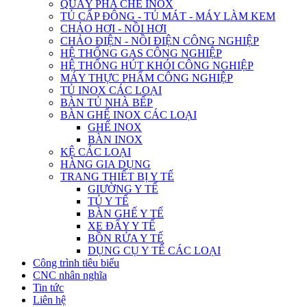
QUẦY PHA CHẾ INOX
TỦ CẤP ĐÔNG - TỦ MÁT - MÁY LÀM KEM
CHẢO HƠI - NỒI HƠI
CHẢO ĐIỆN - NỒI ĐIỆN CÔNG NGHIỆP
HỆ THỐNG GAS CÔNG NGHIỆP
HỆ THỐNG HÚT KHÓI CÔNG NGHIỆP
MÁY THỰC PHẨM CÔNG NGHIỆP
TỦ INOX CÁC LOẠI
BÀN TỦ NHÀ BẾP
BÀN GHẾ INOX CÁC LOẠI
GHẾ INOX
BÀN INOX
KỆ CÁC LOẠI
HÀNG GIA DỤNG
TRANG THIẾT BỊ Y TẾ
GIƯỜNG Y TẾ
TỦ Y TẾ
BÀN GHẾ Y TẾ
XE ĐẨY Y TẾ
BỒN RỬA Y TẾ
DỤNG CỤ Y TẾ CÁC LOẠI
Công trình tiêu biểu
CNC nhân nghĩa
Tin tức
Liên hệ