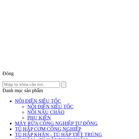
Đóng
Danh mục sản phẩm
NỒI ĐIỆN SIÊU TỐC
NỒI ĐIỆN SIÊU TỐC
NỒI NẤU CHÁO
PHỤ KIỆN
MÁY RỬA CÔNG NGHIỆP TỰ ĐỘNG
TỦ HẤP CƠM CÔNG NGHIỆP
TỦ HẤP KHĂN - TỦ HẤP TIỆT TRÙNG