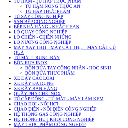
TỦ HÂM - TỦ HẤP THỰC PHẨM
TỦ HÂM NÓNG THỨC ĂN
TỦ HẤP THỰC PHẨM
TỦ SẤY CÔNG NGHIỆP
SÀN BẾP CÔNG NGHIỆP
BẾP NHÀ HÀNG - KHÁCH SẠN
LÒ QUAY CÔNG NGHIỆP
LÒ CHIÊN - CHIÊN NHÚNG
LÒ NƯỚNG CÔNG NGHIỆP
MÁY XAY THỊT - MÁY CẮT THỊT - MÁY CẮT CỦ
QUẢ
TỦ MÁT TRƯNG BÀY
BỒN RỬA INOX
BỒN RỬA TAY CÔNG NHÂN - HỌC SINH
BỒN RỬA THỰC PHẨM
XE ĐẨY CÁC LOẠI
XE ĐẨY ĐA DỤNG
XE ĐẨY BÁN HÀNG
QUẦY PHA CHẾ INOX
TỦ CẤP ĐÔNG - TỦ MÁT - MÁY LÀM KEM
CHẢO HƠI - NỒI HƠI
CHẢO ĐIỆN - NỒI ĐIỆN CÔNG NGHIỆP
HỆ THỐNG GAS CÔNG NGHIỆP
HỆ THỐNG HÚT KHÓI CÔNG NGHIỆP
MÁY THỰC PHẨM CÔNG NGHIỆP