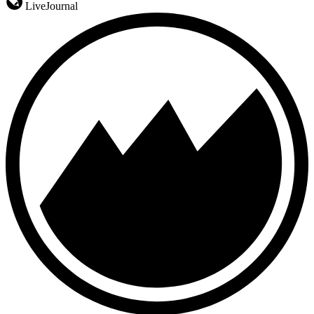
LiveJournal