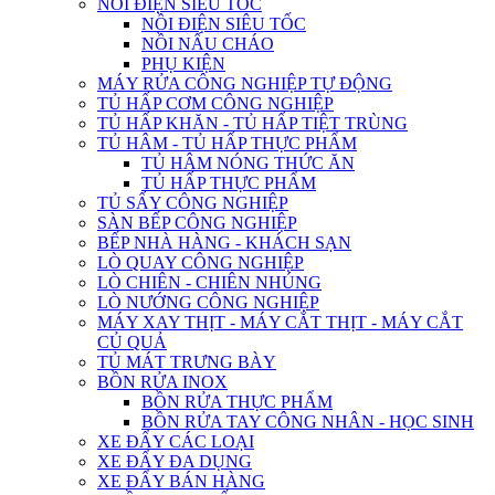
NỒI ĐIỆN SIÊU TỐC
NỒI ĐIỆN SIÊU TỐC
NỒI NẤU CHÁO
PHỤ KIỆN
MÁY RỬA CÔNG NGHIỆP TỰ ĐỘNG
TỦ HẤP CƠM CÔNG NGHIỆP
TỦ HẤP KHĂN - TỦ HẤP TIỆT TRÙNG
TỦ HÂM - TỦ HẤP THỰC PHẨM
TỦ HÂM NÓNG THỨC ĂN
TỦ HẤP THỰC PHẨM
TỦ SẤY CÔNG NGHIỆP
SÀN BẾP CÔNG NGHIỆP
BẾP NHÀ HÀNG - KHÁCH SẠN
LÒ QUAY CÔNG NGHIỆP
LÒ CHIÊN - CHIÊN NHÚNG
LÒ NƯỚNG CÔNG NGHIỆP
MÁY XAY THỊT - MÁY CẮT THỊT - MÁY CẮT
CỦ QUẢ
TỦ MÁT TRƯNG BÀY
BỒN RỬA INOX
BỒN RỬA THỰC PHẨM
BỒN RỬA TAY CÔNG NHÂN - HỌC SINH
XE ĐẨY CÁC LOẠI
XE ĐẨY ĐA DỤNG
XE ĐẨY BÁN HÀNG