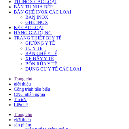
TỦ INOX CÁC LOẠI
BÀN TỦ NHÀ BẾP
BÀN GHẾ INOX CÁC LOẠI
BÀN INOX
GHẾ INOX
KỆ CÁC LOẠI
HÀNG GIA DỤNG
TRANG THIẾT BỊ Y TẾ
GIƯỜNG Y TẾ
TỦ Y TẾ
BÀN GHẾ Y TẾ
XE ĐẨY Y TẾ
BỒN RỬA Y TẾ
DỤNG CỤ Y TẾ CÁC LOẠI
Trang chủ
giới thiệu
Công trình tiêu biểu
CNC nhân nghĩa
Tin tức
Liên hệ
Trang chủ
giới thiệu
sản phẩm