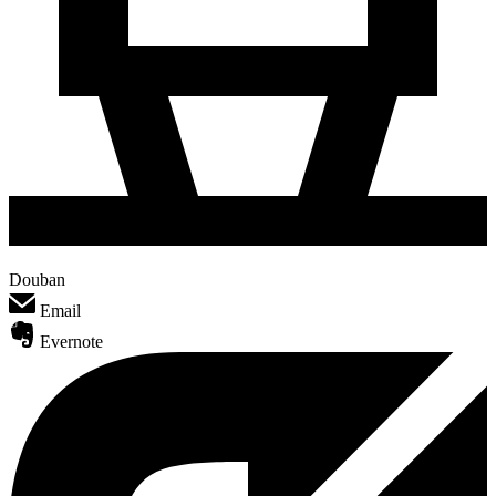
Douban
Email
Evernote