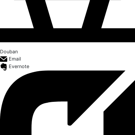
Douban
Email
Evernote