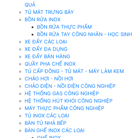
QUẢ
TỦ MÁT TRƯNG BÀY
BỒN RỬA INOX
BỒN RỬA THỰC PHẨM
BỒN RỬA TAY CÔNG NHÂN - HỌC SINH
XE ĐẨY CÁC LOẠI
XE ĐẨY ĐA DỤNG
XE ĐẨY BÁN HÀNG
QUẦY PHA CHẾ INOX
TỦ CẤP ĐÔNG - TỦ MÁT - MÁY LÀM KEM
CHẢO HƠI - NỒI HƠI
CHẢO ĐIỆN - NỒI ĐIỆN CÔNG NGHIỆP
HỆ THỐNG GAS CÔNG NGHIỆP
HỆ THỐNG HÚT KHÓI CÔNG NGHIỆP
MÁY THỰC PHẨM CÔNG NGHIỆP
TỦ INOX CÁC LOẠI
BÀN TỦ NHÀ BẾP
BÀN GHẾ INOX CÁC LOẠI
GHẾ INOX