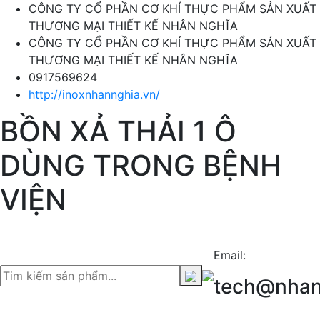
CÔNG TY CỔ PHẦN CƠ KHÍ THỰC PHẨM SẢN XUẤT
THƯƠNG MẠI THIẾT KẾ NHÂN NGHĨA
CÔNG TY CỔ PHẦN CƠ KHÍ THỰC PHẨM SẢN XUẤT
THƯƠNG MẠI THIẾT KẾ NHÂN NGHĨA
0917569624
http://inoxnhannghia.vn/
BỒN XẢ THẢI 1 Ô
DÙNG TRONG BỆNH
VIỆN
Email:
tech@nhan