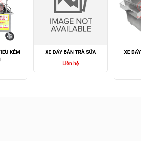
TIẾU KÈM
XE ĐẨY BÁN TRÀ SỮA
XE ĐẨ
N
Liên hệ