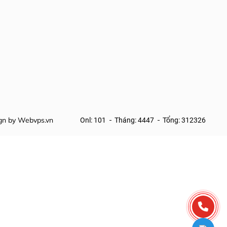
ign by
Webvps.vn
Onl: 101
Tháng: 4447
Tổng: 312326