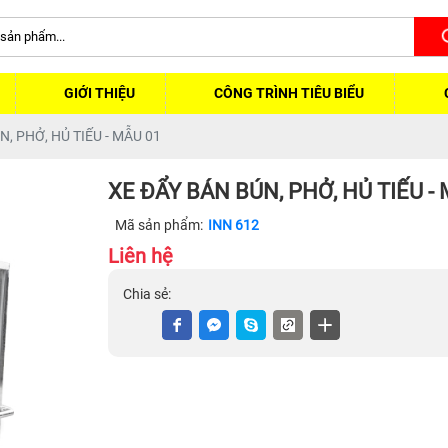
GIỚI THIỆU
CÔNG TRÌNH TIÊU BIỂU
N, PHỞ, HỦ TIẾU - MẪU 01
XE ĐẨY BÁN BÚN, PHỞ, HỦ TIẾU -
Mã sản phẩm:
INN 612
Liên hệ
Chia sẻ: