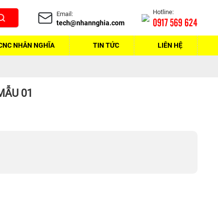
Hotline:
Email:
0917 569 624
tech@nhannghia.com
CNC NHÂN NGHĨA
TIN TỨC
LIÊN HỆ
 MẪU 01