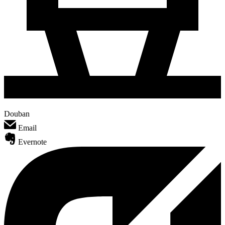
Douban
Email
Evernote