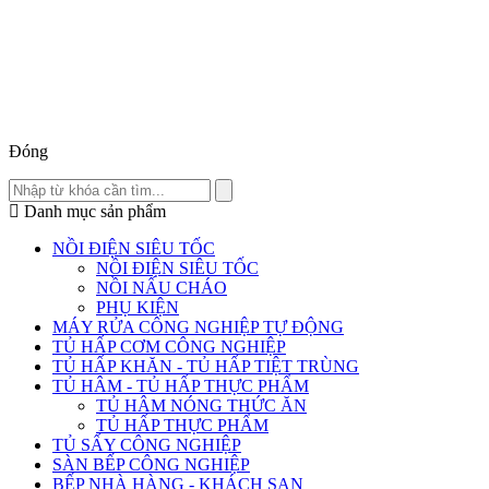
Đóng
Danh mục sản phẩm
NỒI ĐIỆN SIÊU TỐC
NỒI ĐIỆN SIÊU TỐC
NỒI NẤU CHÁO
PHỤ KIỆN
MÁY RỬA CÔNG NGHIỆP TỰ ĐỘNG
TỦ HẤP CƠM CÔNG NGHIỆP
TỦ HẤP KHĂN - TỦ HẤP TIỆT TRÙNG
TỦ HÂM - TỦ HẤP THỰC PHẨM
TỦ HÂM NÓNG THỨC ĂN
TỦ HẤP THỰC PHẨM
TỦ SẤY CÔNG NGHIỆP
SÀN BẾP CÔNG NGHIỆP
BẾP NHÀ HÀNG - KHÁCH SẠN