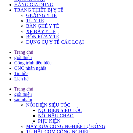
HÀNG GIA DỤNG
TRANG THIẾT BỊ Y TẾ
GIƯỜNG Y TẾ
TỦ Y TẾ
BÀN GHẾ Y TẾ
XE ĐẨY Y TẾ
BỒN RỬA Y TẾ
DỤNG CỤ Y TẾ CÁC LOẠI
Trang chủ
giới thiệu
Công trình tiêu biểu
CNC nhân nghĩa
Tin tức
Liên hệ
Trang chủ
giới thiệu
sản phẩm
NỒI ĐIỆN SIÊU TỐC
NỒI ĐIỆN SIÊU TỐC
NỒI NẤU CHÁO
PHỤ KIỆN
MÁY RỬA CÔNG NGHIỆP TỰ ĐỘNG
TỦ HẤP CƠM CÔNG NGHIỆP