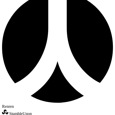
Renren
StumbleUpon