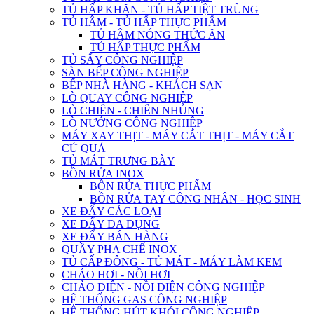
TỦ HẤP KHĂN - TỦ HẤP TIỆT TRÙNG
TỦ HÂM - TỦ HẤP THỰC PHẨM
TỦ HÂM NÓNG THỨC ĂN
TỦ HẤP THỰC PHẨM
TỦ SẤY CÔNG NGHIỆP
SÀN BẾP CÔNG NGHIỆP
BẾP NHÀ HÀNG - KHÁCH SẠN
LÒ QUAY CÔNG NGHIỆP
LÒ CHIÊN - CHIÊN NHÚNG
LÒ NƯỚNG CÔNG NGHIỆP
MÁY XAY THỊT - MÁY CẮT THỊT - MÁY CẮT
CỦ QUẢ
TỦ MÁT TRƯNG BÀY
BỒN RỬA INOX
BỒN RỬA THỰC PHẨM
BỒN RỬA TAY CÔNG NHÂN - HỌC SINH
XE ĐẨY CÁC LOẠI
XE ĐẨY ĐA DỤNG
XE ĐẨY BÁN HÀNG
QUẦY PHA CHẾ INOX
TỦ CẤP ĐÔNG - TỦ MÁT - MÁY LÀM KEM
CHẢO HƠI - NỒI HƠI
CHẢO ĐIỆN - NỒI ĐIỆN CÔNG NGHIỆP
HỆ THỐNG GAS CÔNG NGHIỆP
HỆ THỐNG HÚT KHÓI CÔNG NGHIỆP