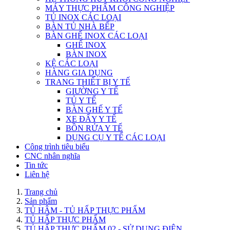
MÁY THỰC PHẨM CÔNG NGHIỆP
TỦ INOX CÁC LOẠI
BÀN TỦ NHÀ BẾP
BÀN GHẾ INOX CÁC LOẠI
GHẾ INOX
BÀN INOX
KỆ CÁC LOẠI
HÀNG GIA DỤNG
TRANG THIẾT BỊ Y TẾ
GIƯỜNG Y TẾ
TỦ Y TẾ
BÀN GHẾ Y TẾ
XE ĐẨY Y TẾ
BỒN RỬA Y TẾ
DỤNG CỤ Y TẾ CÁC LOẠI
Công trình tiêu biểu
CNC nhân nghĩa
Tin tức
Liên hệ
Trang chủ
Sản phẩm
TỦ HÂM - TỦ HẤP THỰC PHẨM
TỦ HẤP THỰC PHẨM
TỦ HẤP THỰC PHẨM 02 - SỬ DỤNG ĐIỆN