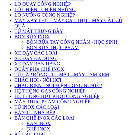
LÒ QUAY CÔNG NGHIỆP
LÒ CHIÊN - CHIÊN NHÚNG
LÒ NƯỚNG CÔNG NGHIỆP
MÁY XAY THỊT - MÁY CẮT THỊT - MÁY CẮT CỦ
QUẢ
TỦ MÁT TRƯNG BÀY
BỒN RỬA INOX
BỒN RỬA TAY CÔNG NHÂN - HỌC SINH
BỒN RỬA THỰC PHẨM
XE ĐẨY CÁC LOẠI
XE ĐẨY ĐA DỤNG
XE ĐẨY BÁN HÀNG
QUẦY PHA CHẾ INOX
TỦ CẤP ĐÔNG - TỦ MÁT - MÁY LÀM KEM
CHẢO HƠI - NỒI HƠI
CHẢO ĐIỆN - NỒI ĐIỆN CÔNG NGHIỆP
HỆ THỐNG GAS CÔNG NGHIỆP
HỆ THỐNG HÚT KHÓI CÔNG NGHIỆP
MÁY THỰC PHẨM CÔNG NGHIỆP
TỦ INOX CÁC LOẠI
BÀN TỦ NHÀ BẾP
BÀN GHẾ INOX CÁC LOẠI
BÀN INOX
GHẾ INOX
KỆ CÁC LOẠI