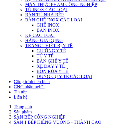
MÁY THỰC PHẨM CÔNG NGHIỆP
TỦ INOX CÁC LOẠI
BÀN TỦ NHÀ BẾP
BÀN GHẾ INOX CÁC LOẠI
GHẾ INOX
BÀN INOX
KỆ CÁC LOẠI
HÀNG GIA DỤNG
TRANG THIẾT BỊ Y TẾ
GIƯỜNG Y TẾ
TỦ Y TẾ
BÀN GHẾ Y TẾ
XE ĐẨY Y TẾ
BỒN RỬA Y TẾ
DỤNG CỤ Y TẾ CÁC LOẠI
Công trình tiêu biểu
CNC nhân nghĩa
Tin tức
Liên hệ
Trang chủ
Sản phẩm
SÀN BẾP CÔNG NGHIỆP
SÀN 1 BẾP KIẾNG VUÔNG - THÀNH CAO