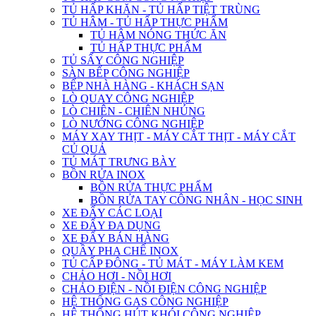
TỦ HẤP KHĂN - TỦ HẤP TIỆT TRÙNG
TỦ HÂM - TỦ HẤP THỰC PHẨM
TỦ HÂM NÓNG THỨC ĂN
TỦ HẤP THỰC PHẨM
TỦ SẤY CÔNG NGHIỆP
SÀN BẾP CÔNG NGHIỆP
BẾP NHÀ HÀNG - KHÁCH SẠN
LÒ QUAY CÔNG NGHIỆP
LÒ CHIÊN - CHIÊN NHÚNG
LÒ NƯỚNG CÔNG NGHIỆP
MÁY XAY THỊT - MÁY CẮT THỊT - MÁY CẮT
CỦ QUẢ
TỦ MÁT TRƯNG BÀY
BỒN RỬA INOX
BỒN RỬA THỰC PHẨM
BỒN RỬA TAY CÔNG NHÂN - HỌC SINH
XE ĐẨY CÁC LOẠI
XE ĐẨY ĐA DỤNG
XE ĐẨY BÁN HÀNG
QUẦY PHA CHẾ INOX
TỦ CẤP ĐÔNG - TỦ MÁT - MÁY LÀM KEM
CHẢO HƠI - NỒI HƠI
CHẢO ĐIỆN - NỒI ĐIỆN CÔNG NGHIỆP
HỆ THỐNG GAS CÔNG NGHIỆP
HỆ THỐNG HÚT KHÓI CÔNG NGHIỆP