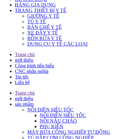
HÀNG GIA DỤNG
TRANG THIẾT BỊ Y TẾ
GIƯỜNG Y TẾ
TỦ Y TẾ
BÀN GHẾ Y TẾ
XE ĐẨY Y TẾ
BỒN RỬA Y TẾ
DỤNG CỤ Y TẾ CÁC LOẠI
Trang chủ
giới thiệu
Công trình tiêu biểu
CNC nhân nghĩa
Tin tức
Liên hệ
Trang chủ
giới thiệu
sản phẩm
NỒI ĐIỆN SIÊU TỐC
NỒI ĐIỆN SIÊU TỐC
NỒI NẤU CHÁO
PHỤ KIỆN
MÁY RỬA CÔNG NGHIỆP TỰ ĐỘNG
TỦ HẤP CƠM CÔNG NGHIỆP