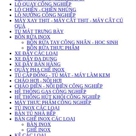
LÒ QUAY CÔNG NGHIỆP
LÒ CHIÊN - CHIÊN NHÚNG
LÒ NƯỚNG CÔNG NGHIỆP
MÁY XAY THỊT - MÁY CẮT THỊT - MÁY CẮT CỦ
QUẢ
TỦ MÁT TRƯNG BÀY
BỒN RỬA INOX
BỒN RỬA TAY CÔNG NHÂN - HỌC SINH
BỒN RỬA THỰC PHẨM
XE ĐẨY CÁC LOẠI
XE ĐẨY ĐA DỤNG
XE ĐẨY BÁN HÀNG
QUẦY PHA CHẾ INOX
TỦ CẤP ĐÔNG - TỦ MÁT - MÁY LÀM KEM
CHẢO HƠI - NỒI HƠI
CHẢO ĐIỆN - NỒI ĐIỆN CÔNG NGHIỆP
HỆ THỐNG GAS CÔNG NGHIỆP
HỆ THỐNG HÚT KHÓI CÔNG NGHIỆP
MÁY THỰC PHẨM CÔNG NGHIỆP
TỦ INOX CÁC LOẠI
BÀN TỦ NHÀ BẾP
BÀN GHẾ INOX CÁC LOẠI
BÀN INOX
GHẾ INOX
KỆ CÁC LOẠI