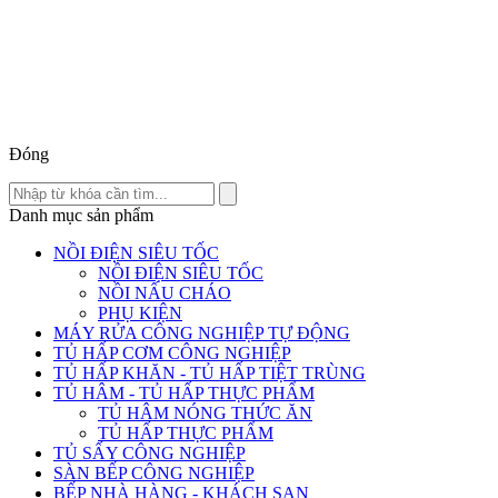
Đóng
Danh mục sản phẩm
NỒI ĐIỆN SIÊU TỐC
NỒI ĐIỆN SIÊU TỐC
NỒI NẤU CHÁO
PHỤ KIỆN
MÁY RỬA CÔNG NGHIỆP TỰ ĐỘNG
TỦ HẤP CƠM CÔNG NGHIỆP
TỦ HẤP KHĂN - TỦ HẤP TIỆT TRÙNG
TỦ HÂM - TỦ HẤP THỰC PHẨM
TỦ HÂM NÓNG THỨC ĂN
TỦ HẤP THỰC PHẨM
TỦ SẤY CÔNG NGHIỆP
SÀN BẾP CÔNG NGHIỆP
BẾP NHÀ HÀNG - KHÁCH SẠN