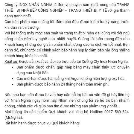
Công ty INOX NHÂN NGHĨA là đơn vị chuyên sản xuất, cung cấp TRANG
THIẾT BỊ NHÀ BẾP CÔNG NGHIỆP – TRANG THIẾT BỊ Y TẾ với giá thành
cạnh tranh nhất.
Các sản phẩm của chúng tôi đảm bảo đều được kiểm tra kỹ càng trước
khi đưa ra thị trường.
Với hệ thống máy móc sản xuất và trang thiết bị hiện đại cùng với đội ngũ
công nhân viên tay nghề cao, nhiệt huyết. Chúng tôi luôn mang đến cho
khách hàng những dòng sản phẩm chất lượng cao và dịch vụ tốt nhất. Bên
cạnh đó, chúng tôi có chính sách bảo hành hợp lý đảm bảo hài lòng những
khách hàng khó tính nhất.
Xuất xứ:
Được sản xuất và lắp ráp trực tiếp tại Xưởng Cty Inox Nhân Nghĩa.
Sản phẩm được chấn, gấp mép bằng máy chấn thủy lực chuyên
dụng của Nhật Bản.
Các mối hàn được hàn bằng khí Argon chống hiện tượng oxy hóa.
Sản phẩm được bảo hành 24 tháng hoàn toàn miễn phí.
Nếu như bạn cần được tư vấn hay cần hỗ trợ bất cứ vấn đề gì hãy liên hệ
với Nhân Nghĩa ngay hôm nay. Nhân viên chúng tôi sẽ hỗ trợ bạn nhanh
chóng, chính xác và giúp bạn tìm được những sản phẩm ưng ý nhất.
Mọi thông tin sản phẩm Quý khách vui lòng hệ Hotline: 0917 569 624
(Mr.Nghĩa).
Rất hân hạnh được phục vụ Quý khách hàng!­