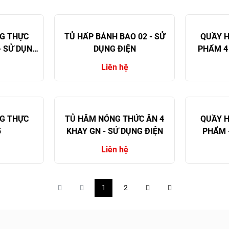
G THỰC
TỦ HẤP BÁNH BAO 02 - SỬ
QUẦY 
- SỬ DỤNG
DỤNG ĐIỆN
PHẨM 4
Liên hệ
G THỰC
TỦ HÂM NÓNG THỨC ĂN 4
QUẦY 
5
KHAY GN - SỬ DỤNG ĐIỆN
PHẨM 
Liên hệ
1
2