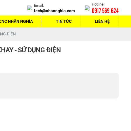
Hotline:
Email:
0917 569 624
tech@nhannghia.com
CNC NHÂN NGHĨA
TIN TỨC
LIÊN HỆ
ỤNG ĐIỆN
HAY - SỬ DỤNG ĐIỆN