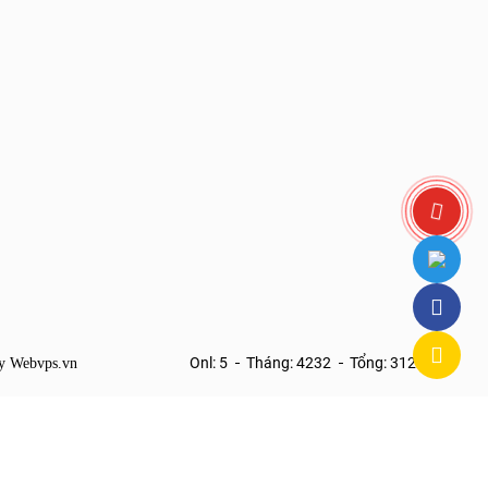
Onl: 5
Tháng: 4232
Tổng: 312111
by
Webvps.vn