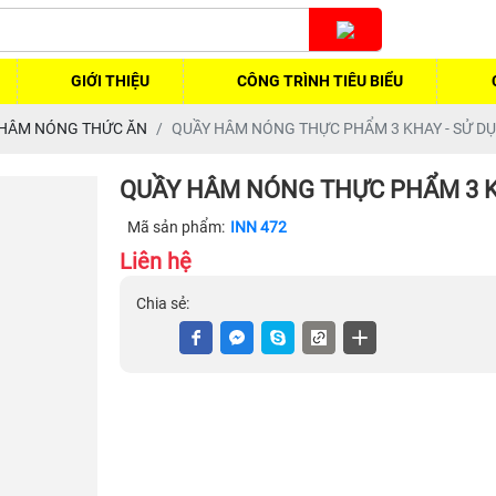
GIỚI THIỆU
CÔNG TRÌNH TIÊU BIỂU
 HÂM NÓNG THỨC ĂN
QUẦY HÂM NÓNG THỰC PHẨM 3 KHAY - SỬ D
QUẦY HÂM NÓNG THỰC PHẨM 3 K
Mã sản phẩm:
INN 472
Liên hệ
Chia sẻ: