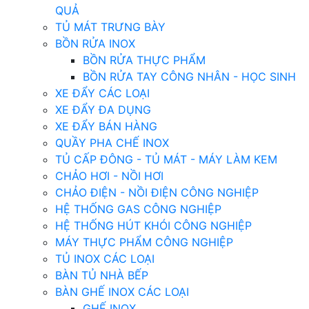
QUẢ
TỦ MÁT TRƯNG BÀY
BỒN RỬA INOX
BỒN RỬA THỰC PHẨM
BỒN RỬA TAY CÔNG NHÂN - HỌC SINH
XE ĐẨY CÁC LOẠI
XE ĐẨY ĐA DỤNG
XE ĐẨY BÁN HÀNG
QUẦY PHA CHẾ INOX
TỦ CẤP ĐÔNG - TỦ MÁT - MÁY LÀM KEM
CHẢO HƠI - NỒI HƠI
CHẢO ĐIỆN - NỒI ĐIỆN CÔNG NGHIỆP
HỆ THỐNG GAS CÔNG NGHIỆP
HỆ THỐNG HÚT KHÓI CÔNG NGHIỆP
MÁY THỰC PHẨM CÔNG NGHIỆP
TỦ INOX CÁC LOẠI
BÀN TỦ NHÀ BẾP
BÀN GHẾ INOX CÁC LOẠI
GHẾ INOX