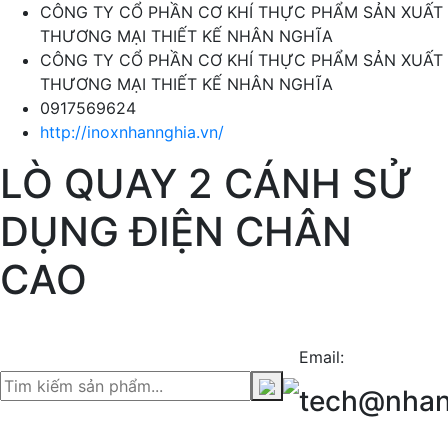
CÔNG TY CỔ PHẦN CƠ KHÍ THỰC PHẨM SẢN XUẤT
THƯƠNG MẠI THIẾT KẾ NHÂN NGHĨA
CÔNG TY CỔ PHẦN CƠ KHÍ THỰC PHẨM SẢN XUẤT
THƯƠNG MẠI THIẾT KẾ NHÂN NGHĨA
0917569624
http://inoxnhannghia.vn/
LÒ QUAY 2 CÁNH SỬ
DỤNG ĐIỆN CHÂN
CAO
Email:
tech@nhan