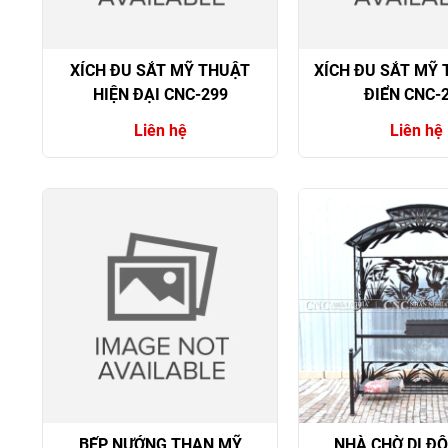
XÍCH ĐU SẮT MỸ THUẬT
XÍCH ĐU SẮT MỸ 
HIỆN ĐẠI CNC-299
ĐIỂN CNC-
Liên hệ
Liên hệ
BẾP NƯỚNG THAN MỸ
NHÀ CHỜ DI Đ