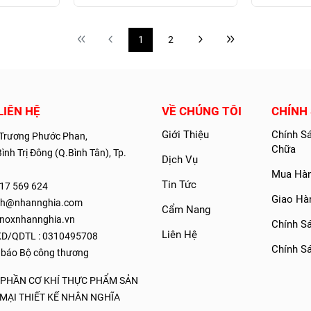
1
2
LIÊN HỆ
VỀ CHÚNG TÔI
CHÍNH 
Giới Thiệu
Chính S
Trương Phước Phan,
Chữa
nh Trị Đông (Q.Bình Tân), Tp.
Dịch Vụ
Mua Hàn
Tin Tức
17 569 624
Giao Hà
ech@nhannghia.com
Cẩm Nang
inoxnhannghia.vn
Chính S
Liên Hệ
D/QDTL : 0310495708
Chính S
 báo Bộ công thương