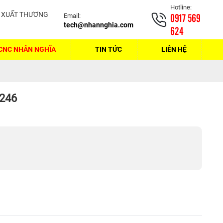
Hotline:
0917 569
Email:
tech@nhannghia.com
624
CNC NHÂN NGHĨA
TIN TỨC
LIÊN HỆ
-246