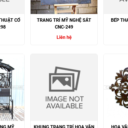
THUẬT CỔ
TRANG TRÍ MỸ NGHỆ SẮT
BẾP TH
298
CNC-249
Liên hệ
ỘNG MỸ
KHUNG TRANG TRÍ HOA VĂN
HOA VĂ