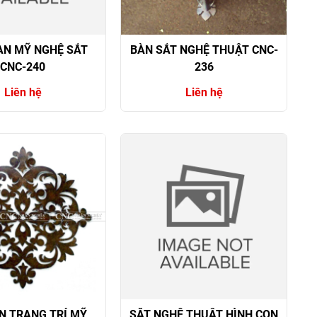
AN MỸ NGHỆ SẮT
BÀN SẮT NGHỆ THUẬT CNC-
CNC-240
236
Liên hệ
Liên hệ
N TRANG TRÍ MỸ
SĂT NGHỆ THUẬT HÌNH CON