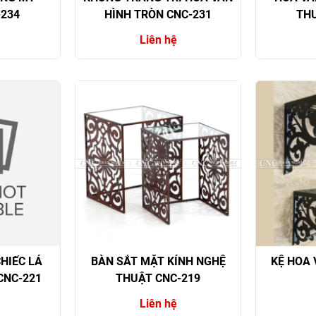
-234
HÌNH TRÒN CNC-231
THU
Liên hệ
HIẾC LÁ
BÀN SẮT MẶT KÍNH NGHỆ
KỆ HOA 
CNC-221
THUẬT CNC-219
Liên hệ