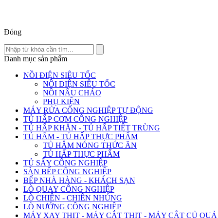
Đóng
Danh mục sản phẩm
NỒI ĐIỆN SIÊU TỐC
NỒI ĐIỆN SIÊU TỐC
NỒI NẤU CHÁO
PHỤ KIỆN
MÁY RỬA CÔNG NGHIỆP TỰ ĐỘNG
TỦ HẤP CƠM CÔNG NGHIỆP
TỦ HẤP KHĂN - TỦ HẤP TIỆT TRÙNG
TỦ HÂM - TỦ HẤP THỰC PHẨM
TỦ HÂM NÓNG THỨC ĂN
TỦ HẤP THỰC PHẨM
TỦ SẤY CÔNG NGHIỆP
SÀN BẾP CÔNG NGHIỆP
BẾP NHÀ HÀNG - KHÁCH SẠN
LÒ QUAY CÔNG NGHIỆP
LÒ CHIÊN - CHIÊN NHÚNG
LÒ NƯỚNG CÔNG NGHIỆP
MÁY XAY THỊT - MÁY CẮT THỊT - MÁY CẮT CỦ QUẢ