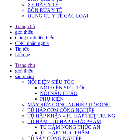
XE ĐẨY Y TẾ
BỒN RỬA Y TẾ
DỤNG CỤ Y TẾ CÁC LOẠI
Trang chủ
giới thiệu
Công trình tiêu biểu
CNC nhân nghĩa
Tin tức
Liên hệ
Trang chủ
giới thiệu
sản phẩm
NỒI ĐIỆN SIÊU TỐC
NỒI ĐIỆN SIÊU TỐC
NỒI NẤU CHÁO
PHỤ KIỆN
MÁY RỬA CÔNG NGHIỆP TỰ ĐỘNG
TỦ HẤP CƠM CÔNG NGHIỆP
TỦ HẤP KHĂN - TỦ HẤP TIỆT TRÙNG
TỦ HÂM - TỦ HẤP THỰC PHẨM
TỦ HÂM NÓNG THỨC ĂN
TỦ HẤP THỰC PHẨM
TỦ SẤY CÔNG NGHIỆP