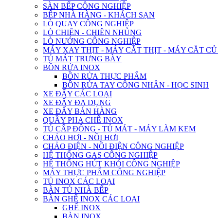
SÀN BẾP CÔNG NGHIỆP
BẾP NHÀ HÀNG - KHÁCH SẠN
LÒ QUAY CÔNG NGHIỆP
LÒ CHIÊN - CHIÊN NHÚNG
LÒ NƯỚNG CÔNG NGHIỆP
MÁY XAY THỊT - MÁY CẮT THỊT - MÁY CẮT C
TỦ MÁT TRƯNG BÀY
BỒN RỬA INOX
BỒN RỬA THỰC PHẨM
BỒN RỬA TAY CÔNG NHÂN - HỌC SINH
XE ĐẨY CÁC LOẠI
XE ĐẨY ĐA DỤNG
XE ĐẨY BÁN HÀNG
QUẦY PHA CHẾ INOX
TỦ CẤP ĐÔNG - TỦ MÁT - MÁY LÀM KEM
CHẢO HƠI - NỒI HƠI
CHẢO ĐIỆN - NỒI ĐIỆN CÔNG NGHIỆP
HỆ THỐNG GAS CÔNG NGHIỆP
HỆ THỐNG HÚT KHÓI CÔNG NGHIỆP
MÁY THỰC PHẨM CÔNG NGHIỆP
TỦ INOX CÁC LOẠI
BÀN TỦ NHÀ BẾP
BÀN GHẾ INOX CÁC LOẠI
GHẾ INOX
BÀN INOX