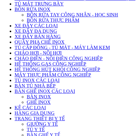
TỦ MÁT TRƯNG BÀY
BỒN RỬA INOX
BỒN RỬA TAY CÔNG NHÂN - HỌC SINH
BỒN RỬA THỰC PHẨM
XE ĐẨY CÁC LOẠI
XE ĐẨY ĐA DỤNG
XE ĐẨY BÁN HÀNG
QUẦY PHA CHẾ INOX
TỦ CẤP ĐÔNG - TỦ MÁT - MÁY LÀM KEM
CHẢO HƠI - NỒI HƠI
CHẢO ĐIỆN - NỒI ĐIỆN CÔNG NGHIỆP
HỆ THỐNG GAS CÔNG NGHIỆP
HỆ THỐNG HÚT KHÓI CÔNG NGHIỆP
MÁY THỰC PHẨM CÔNG NGHIỆP
TỦ INOX CÁC LOẠI
BÀN TỦ NHÀ BẾP
BÀN GHẾ INOX CÁC LOẠI
BÀN INOX
GHẾ INOX
KỆ CÁC LOẠI
HÀNG GIA DỤNG
TRANG THIẾT BỊ Y TẾ
GIƯỜNG Y TẾ
TỦ Y TẾ
BÀN GHẾ Y TẾ