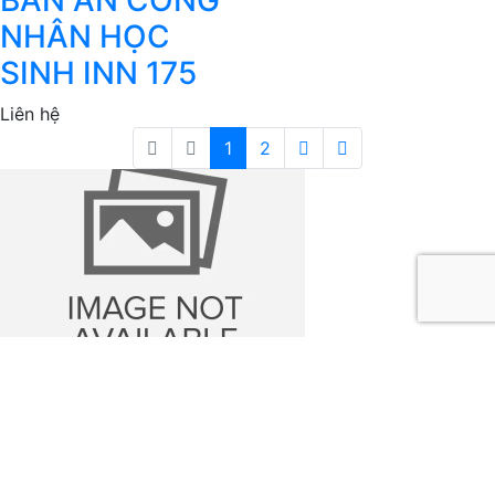
BÀN ĂN CÔNG
NHÂN HỌC
SINH INN 175
Liên hệ
1
2
Công ty Cổ Phần Inox Nhân Nghĩa hoạt động trên 20 năm
trong lĩnh vực thiết kế, sản xuất và lắp đặt các trang thiết
bị inox cho bếp ăn công nghiệp, thiết bị y tế, trường học.
Thông tin liên hệ