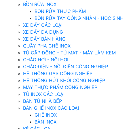
BỒN RỬA INOX
BỒN RỬA THỰC PHẨM
BỒN RỬA TAY CÔNG NHÂN - HỌC SINH
XE ĐẨY CÁC LOẠI
XE ĐẨY ĐA DỤNG
XE ĐẨY BÁN HÀNG
QUẦY PHA CHẾ INOX
TỦ CẤP ĐÔNG - TỦ MÁT - MÁY LÀM KEM
CHẢO HƠI - NỒI HƠI
CHẢO ĐIỆN - NỒI ĐIỆN CÔNG NGHIỆP
HỆ THỐNG GAS CÔNG NGHIỆP
HỆ THỐNG HÚT KHÓI CÔNG NGHIỆP
MÁY THỰC PHẨM CÔNG NGHIỆP
TỦ INOX CÁC LOẠI
BÀN TỦ NHÀ BẾP
BÀN GHẾ INOX CÁC LOẠI
GHẾ INOX
BÀN INOX
KỆ CÁC LOẠI