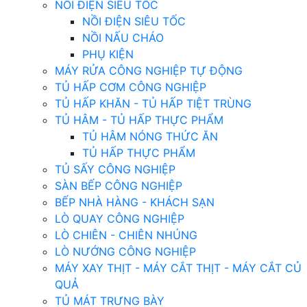
NỒI ĐIỆN SIÊU TỐC
NỒI ĐIỆN SIÊU TỐC
NỒI NẤU CHÁO
PHỤ KIỆN
MÁY RỬA CÔNG NGHIỆP TỰ ĐỘNG
TỦ HẤP CƠM CÔNG NGHIỆP
TỦ HẤP KHĂN - TỦ HẤP TIỆT TRÙNG
TỦ HÂM - TỦ HẤP THỰC PHẨM
TỦ HÂM NÓNG THỨC ĂN
TỦ HẤP THỰC PHẨM
TỦ SẤY CÔNG NGHIỆP
SÀN BẾP CÔNG NGHIỆP
BẾP NHÀ HÀNG - KHÁCH SẠN
LÒ QUAY CÔNG NGHIỆP
LÒ CHIÊN - CHIÊN NHÚNG
LÒ NƯỚNG CÔNG NGHIỆP
MÁY XAY THỊT - MÁY CẮT THỊT - MÁY CẮT CỦ
QUẢ
TỦ MÁT TRƯNG BÀY