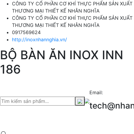
CÔNG TY CỔ PHẦN CƠ KHÍ THỰC PHẨM SẢN XUẤT
THƯƠNG MẠI THIẾT KẾ NHÂN NGHĨA
CÔNG TY CỔ PHẦN CƠ KHÍ THỰC PHẨM SẢN XUẤT
THƯƠNG MẠI THIẾT KẾ NHÂN NGHĨA
0917569624
http://inoxnhannghia.vn/
BỘ BÀN ĂN INOX INN
186
Email:
tech@nhan