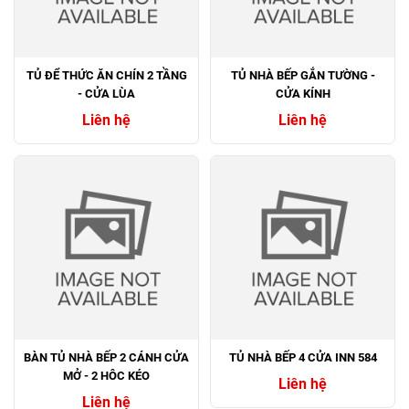
TỦ ĐỂ THỨC ĂN CHÍN 2 TẦNG
TỦ NHÀ BẾP GẮN TƯỜNG -
- CỬA LÙA
CỬA KÍNH
Liên hệ
Liên hệ
BÀN TỦ NHÀ BẾP 2 CÁNH CỬA
TỦ NHÀ BẾP 4 CỬA INN 584
MỞ - 2 HÔC KÉO
Liên hệ
Liên hệ