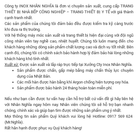
Công ty INOX NHÂN NGHĨA là đơn vị chuyên sản xuất, cung cấp TRANG
THIẾT BỊ NHÀ BẾP CÔNG NGHIỆP – TRANG THIẾT BỊ Y TẾ với giá thành
cạnh tranh nhất.
Các sản phẩm của chúng tôi đảm bảo đều được kiểm tra kỹ càng trước
khi đưa ra thị trường.
Với hệ thống máy móc sản xuất và trang thiết bị hiện đại cùng với đội ngũ
công nhân viên tay nghề cao, nhiệt huyết. Chúng tôi luôn mang đến cho
khách hàng những dòng sản phẩm chất lượng cao và dịch vụ tốt nhất. Bên
cạnh đó, chúng tôi có chính sách bảo hành hợp lý đảm bảo hài lòng những
khách hàng khó tính nhất.
Xuất xứ:
Được sản xuất và lắp ráp trực tiếp tại Xưởng Cty Inox Nhân Nghĩa.
Sản phẩm được chấn, gấp mép bằng máy chấn thủy lực chuyên
dụng của Nhật Bản.
Các mối hàn được hàn bằng khí Argon chống hiện tượng oxy hóa.
Sản phẩm được bảo hành 24 tháng hoàn toàn miễn phí.
Nếu như bạn cần được tư vấn hay cần hỗ trợ bất cứ vấn đề gì hãy liên hệ
với Nhân Nghĩa ngay hôm nay. Nhân viên chúng tôi sẽ hỗ trợ bạn nhanh
chóng, chính xác và giúp bạn tìm được những sản phẩm ưng ý nhất.
Mọi thông tin sản phẩm Quý khách vui lòng hệ Hotline: 0917 569 624
(Mr.Nghĩa).
Rất hân hạnh được phục vụ Quý khách hàng!­