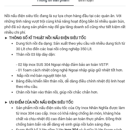
Thông tin sản phẩm
Bình luận
Nồi nấu điện siêu tốc đang là sự lựa chọn hàng đầu tại các quán ăn. Với
những tính năng vượt trội cùng khả năng hoạt động bền bỉ nhiều quán bún,
phở đã sử dụng sản phẩm này để gia tăng doanh số cũng như tiết kiệm rất
nhiều chi phí.
► THÔNG SỐ KĨ THUẬT NỒI NẤU ĐIỆN SIÊU TỐC
Dung tích nồi đa dạng: Sản xuất theo yêu cầu với nhiều dung tích từ
30 Lít cho đến các loại nồi công nghiệp 350 Lít.
Thân nồi 03 lớp dày dặn:
- 02 lớp inox SUS 304 Ngoại nhập đảm bảo an toàn VSTP.
- 01 foam cách nhiệt công nghệ Ngoại nhập giúp giữ nhiệt tốt hơn.
Nắp nồi mở bán nguyệt tiện lợi.
Bảng điều khiển liền thân nồi, dễ dàng điều chỉnh nhiệt độ linh hoạt
theo nhu cầu.
Chân nồi hàn vào thân nồi, giúp nồi chắc chắn hơn.
► ƯU ĐIỂM CỦA NỒI NẤU ĐIỆN SIÊU TỐC
Sản phẩm nồi nấu điện siêu tốc của Cty Inox Nhân Nghĩa được làm
từ inox 304 cao cấp. Inox có khả năng chống ăn mòn, kháng hóa
chất và chịu nhiệt độ cao đảm bảo an toàn thực phẩm. Đồng thời
chống bám bẩn và dễ dàng vệ sinh giúp nồi luôn sáng đẹp.
Được thiết kế 3 lớp gồm 2 lớp
inox 304
và ở giữa là lớp foam cách