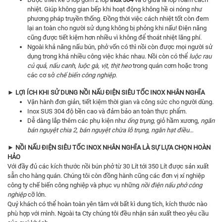
nhiệt. Giúp không gian bếp khi hoạt động không hề oi nóng như
phương pháp truyền thống. Đồng thời việc cách nhiệt tốt còn đem
lại an toàn cho người sử dụng không bị phỏng khi nấu! Điện năng
cũng được tiết kiệm hơn nhiều vì không để thoát nhiệt lãng phí.
Ngoài khả năng nấu bún, phở vốn có thì nồi còn được mọi người sử
dụng trong khá nhiều công việc khác nhau. Nồi còn có thể
luộc rau
củ quả
,
nấu canh
,
luộc gà, vịt
,
thịt heo
trong quán cơm hoặc trong
các cơ sở
chế biến công nghiệp.
► LỢI ÍCH KHI SỬ DUNG NỒI NẤU ĐIỆN SIÊU TỐC INOX NHÂN NGHĨA
Vận hành đơn giản, tiết kiệm thời gian và công sức cho người dùng.
Inox SUS 304 độ bền cao và đảm bảo an toàn thực phẩm.
Dễ dàng lắp thêm các phụ kiện như
ống trụng
, giỏ hầm xương,
ngăn
bán nguyệt chia 2
,
bán nguyệt chừa lỗ trụng
,
ngăn hạt điều
…
► NỒI NẤU ĐIỆN SIÊU TỐC INOX NHÂN NGHĨA LÀ SỰ LỰA CHỌN HOÀN
HẢO
Với đầy đủ các kích thước nồi bún phở từ 30 Lít tới 350 Lít được sản xuất
sẵn cho hàng quán. Chúng tôi còn đồng hành cũng các đơn vị xí nghiệp
công ty chế biến công nghiệp và phục vụ những
nồi điện nấu phở công
nghiệp
cỡ lớn.
Quý khách có thể hoàn toàn yên tâm với bất kì dung tích, kích thước nào
phù hợp với mình. Ngoài ta Cty chúng tôi đều nhận sản xuất theo yêu cầu